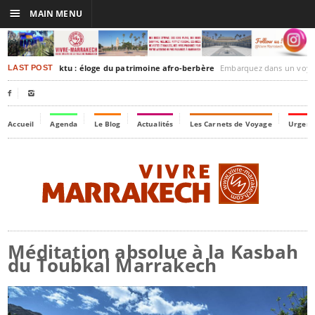
☰
MAIN MENU
rakesh-Timbuktu : éloge du patrimoine afro-berbère
Embarquez dans un voyage culturel dans le temps,
LAST POST


Accueil
Agenda
Le Blog
Actualités
Les Carnets de Voyage
Urgenc
Méditation absolue à la Kasbah
du Toubkal Marrakech