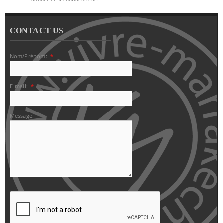
CONTACT US
Nom/Prénom:
*
E-mail:
*
Message: