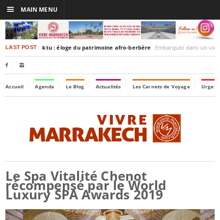
☰
MAIN MENU
rrakesh-Timbuktu : éloge du patrimoine afro-berbère
Embarquez dans un voyage culturel dans le tem
LAST POST


Accueil
Agenda
Le Blog
Actualités
Les Carnets de Voyage
Urgenc
Le Spa Vitalité Chenot
récompensé par le World
Luxury SPA Awards 2019