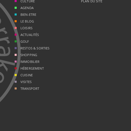
CULTURE
PLAN DU SITE
AGENDA
BIEN-ETRE
LE BLOG
LOISIRS
ACTUALITÉS
GOLF
RESTOS & SORTIES
SHOPPING
IMMOBILIER
HÉBERGEMENT
CUISINE
VISITES
TRANSPORT