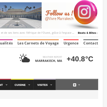
c l’Afrique de l’Ouest, grâce à l’espace Marrakesh-Tumbuktu.
ualités
Les Carnets de Voyage
Urgence
Contact
+40.8°C
WEATHER REPORT
MARRAKECH, MA