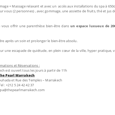
,
ge + Massage relaxant et avec un accès aux installations du spa à 650
our vous (2 personnes) , avec gommage, une assiette de fruits, thé et jus 
e vous offrir une parenthèse bien-être dans
un espace luxueux de 20
re après un soin et prolonger le bien-être absolu.
 une escapade de quiétude, en plein cœur de la ville, hyper pratique, 
rmations et Réservations :
ch est ouvert tous les jours à partir de 11h
The Pearl Marrakech
ouhada et Rue des Temples – Marrakech
Tel : +212 5 24 42 42 37
 spa@thepearlmarrakech.com