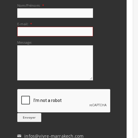
Nom/Prénom:
*
E-mail:
*
Message:
infos@vivre-marrakech.com
✉