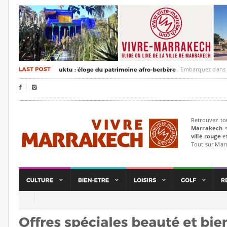
Embarquez dans un voyag


Retrouvez to
Marrakech
s
ville rouge
et
Tout sur Mar