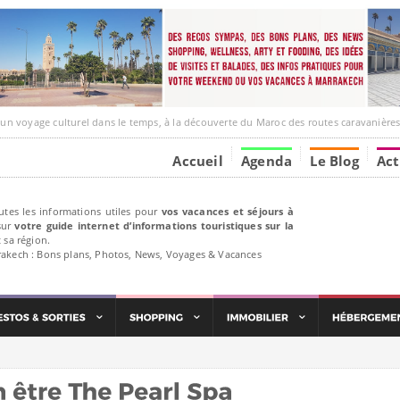
e culturel dans le temps, à la découverte du Maroc des routes caravanières et de ses liens ave
Accueil
Agenda
Le Blog
Act
utes les informations utiles pour
vos vacances et séjours à
ur
votre guide internet d’informations touristiques sur la
 sa région.
rakech : Bons plans, Photos, News, Voyages & Vacances