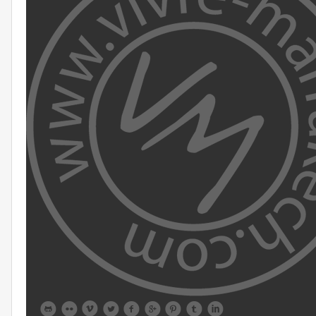








