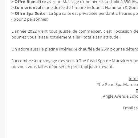
> Offre Bien-être
avec un Massage d’une heure au choix à 650dhs
> Soin oriental
d’une durée de 1 heure incluant : Hammam & Gomma
> Offre Spa Suite
: La Spa suite est privatisée pendant 2 heures p
( pour 2 personnes).
L'année 2022 vient tout juuste de commencer, c'est l'occasion d
pourrez vous laisser totalement aller : totale zen attitude !
On adore aussi la piscine intérieure chauffée de 25m pour se détend
Succombez à un voyage des sens à The Pearl Spa de Marrakech pour
ou vous vous faites déposer en petit taxi juste devant.
Info
The Pearl Spa Marrake
Angle Avenue Ech
Email :