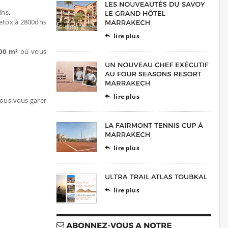
dhs,
detox à 2800dhs
lire plus

00 m²
où vous
lire plus

vous vous garer
lire plus

lire plus
