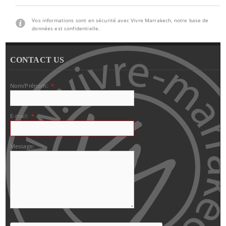
Vos informations sont en sécurité avec Vivre Marrakech, notre base de
données est confidentielle.
CONTACT US
Nom/Prénom:
*
E-mail:
*
Message: