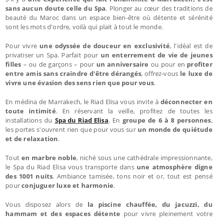
sans aucun doute celle du Spa
. Plonger au cœur des traditions de
beauté du Maroc dans un espace bien-être où détente et sérénité
sont les mots d'ordre, voilà qui plait à tout le monde.
Pour vivre
une odyssée de douceur en exclusivité
, l'idéal est de
privatiser un Spa. Parfait pour
un enterrement de vie de jeunes
filles
– ou de garçons – pour
un anniversaire
ou pour en
profiter
entre amis sans craindre d'être dérangés
, offrez-vous
le luxe de
vivre une évasion des sens rien que pour vous
.
En médina de Marrakech, le Riad Elisa vous invite à
déconnecter en
toute intimité
. En réservant la veille, profitez de toutes les
installations du
Spa du Riad Elisa
. En
groupe de 6 à 8 personnes
,
les portes s'ouvrent rien que pour vous sur
un monde de quiétude
et de relaxation
.
Tout
en marbre noble
, niché sous une cathédrale impressionnante,
le Spa du Riad Elisa vous transporte dans
une atmosphère digne
des 1001 nuits
. Ambiance tamisée, tons noir et or, tout est pensé
pour
conjuguer luxe et harmonie
.
Vous disposez alors de
la piscine chauffée, du jacuzzi, du
hammam et des espaces détente
pour vivre pleinement votre