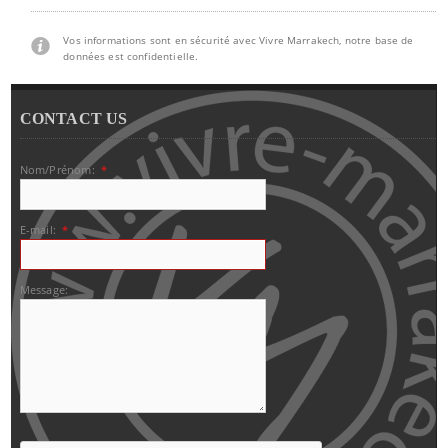
Vos informations sont en sécurité avec Vivre Marrakech, notre base de
données est confidentielle.
CONTACT US
Nom/Prénom:
*
E-mail:
*
Message: