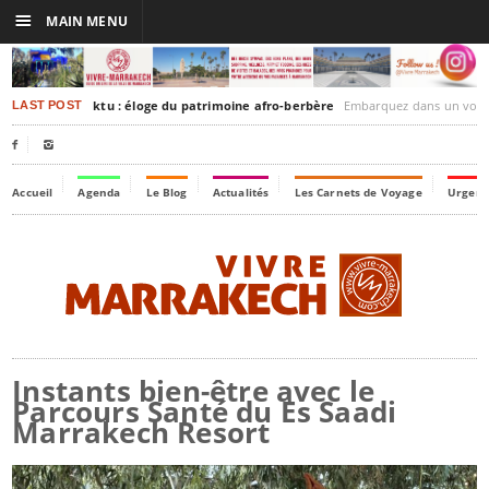
☰
MAIN MENU
rakesh-Timbuktu : éloge du patrimoine afro-berbère
Embarquez dans un voyage culturel dans le temps,
LAST POST


Accueil
Agenda
Le Blog
Actualités
Les Carnets de Voyage
Urgenc
Instants bien-être avec le
Parcours Santé du Es Saadi
Marrakech Resort