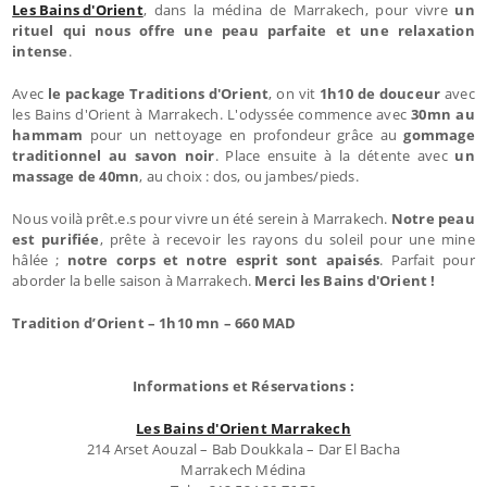
Les Bains d'Orient
, dans la médina de Marrakech, pour vivre
un
rituel qui nous offre une peau parfaite et une relaxation
intense
.
Avec
le package Traditions d'Orient
, on vit
1h10 de douceur
avec
les Bains d'Orient à Marrakech. L'odyssée commence avec
30mn au
hammam
pour un nettoyage en profondeur grâce au
gommage
traditionnel au savon noir
. Place ensuite à la détente avec
un
massage de 40mn
, au choix : dos, ou jambes/pieds.
Nous voilà prêt.e.s pour vivre un été serein à Marrakech.
Notre peau
est purifiée
, prête à recevoir les rayons du soleil pour une mine
hâlée ;
notre corps et notre esprit sont apaisés
. Parfait pour
aborder la belle saison à Marrakech.
Merci les Bains d'Orient !
Tradition d’Orient – 1h10 mn – 660 MAD
Informations et Réservations :
Les Bains d'Orient Marrakech
214 Arset Aouzal – Bab Doukkala – Dar El Bacha
Marrakech Médina