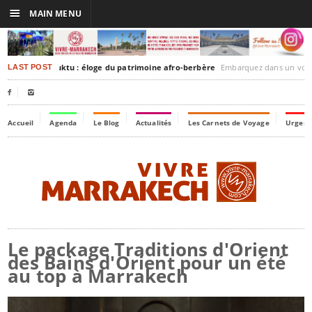
☰
MAIN MENU
rakesh-Timbuktu : éloge du patrimoine afro-berbère
Embarquez dans un voyage culturel dans le temp
LAST POST


Accueil
Agenda
Le Blog
Actualités
Les Carnets de Voyage
Urgenc
Le package Traditions d'Orient
des Bains d'Orient pour un été
au top à Marrakech