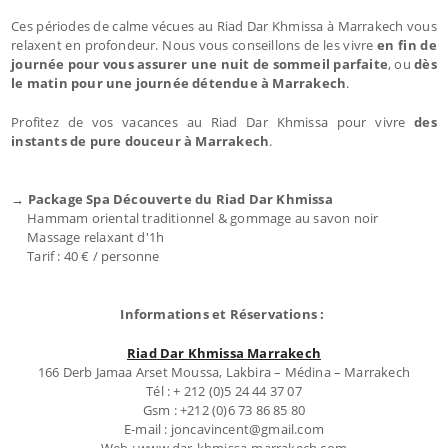
Ces périodes de calme vécues au Riad Dar Khmissa à Marrakech vous
relaxent en profondeur. Nous vous conseillons de les vivre
en fin de
journée pour vous assurer une nuit de sommeil parfaite
, ou
dès
le matin pour une journée détendue à Marrakech
.
Profitez de vos vacances au Riad Dar Khmissa pour vivre
des
instants de pure douceur à Marrakech
.
→ Package Spa Découverte du Riad Dar Khmissa
Hammam oriental traditionnel & gommage au savon noir
Massage relaxant d'1h
Tarif : 40 € / personne
Informations et Réservations :
Riad Dar Khmissa Marrakech
166 Derb Jamaa Arset Moussa, Lakbira – Médina – Marrakech
Tél : + 212 (0)5 24 44 37 07
Gsm : +212 (0)6 73 86 85 80
E-mail : joncavincent@gmail.com
Web : www.dar-khmissa-marrakech.com