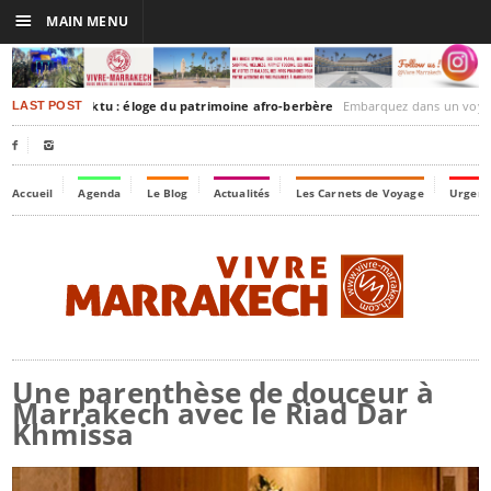
☰
MAIN MENU
akesh-Timbuktu : éloge du patrimoine afro-berbère
Embarquez dans un voyage culturel dans le temps, 
LAST POST


Accueil
Agenda
Le Blog
Actualités
Les Carnets de Voyage
Urgenc
Une parenthèse de douceur à
Marrakech avec le Riad Dar
Khmissa