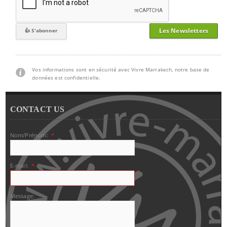
Les Newsletters
Vos informations sont en sécurité avec Vivre Marrakech, notre base de
données est confidentielle.
CONTACT US
Nom/Prénom:
*
E-mail:
*
Message: