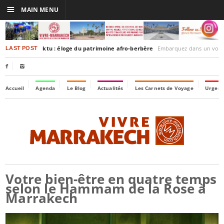
☰
MAIN MENU
rakesh-Timbuktu : éloge du patrimoine afro-berbère
Embarquez dans un voyage culturel dans le temps,
LAST POST


Accueil
Agenda
Le Blog
Actualités
Les Carnets de Voyage
Urgenc
Votre bien-être en quatre temps
selon le Hammam de la Rose à
Marrakech