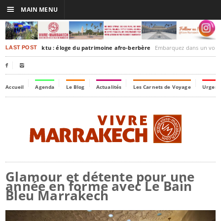
☰
MAIN MENU
rakesh-Timbuktu : éloge du patrimoine afro-berbère
Embarquez dans un voyage culturel dans le temps,
LAST POST


Accueil
Agenda
Le Blog
Actualités
Les Carnets de Voyage
Urgenc
Glamour et détente pour une
année en forme avec Le Bain
Bleu Marrakech