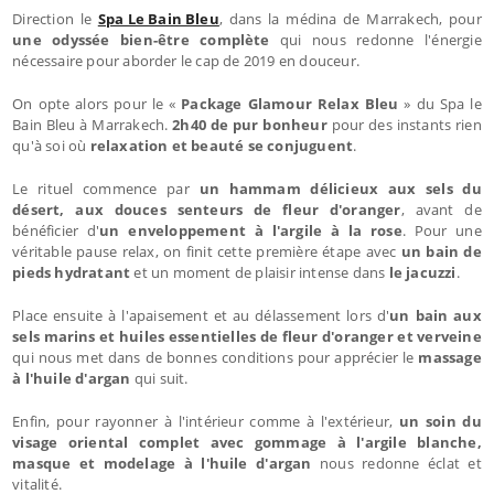
Direction le
Spa Le Bain Bleu
, dans la médina de Marrakech, pour
une odyssée bien-être complète
qui nous redonne l'énergie
nécessaire pour aborder le cap de 2019 en douceur.
On opte alors pour le «
Package Glamour Relax Bleu
» du Spa le
Bain Bleu à Marrakech.
2h40 de pur bonheur
pour des instants rien
qu'à soi où
relaxation et beauté se conjuguent
.
Le rituel commence par
un hammam délicieux aux sels du
désert, aux douces senteurs de fleur d'oranger
, avant de
bénéficier d'
un enveloppement à l'argile à la rose
. Pour une
véritable pause relax, on finit cette première étape avec
un bain de
pieds hydratant
et un moment de plaisir intense dans
le jacuzzi
.
Place ensuite à l'apaisement et au délassement lors d'
un bain aux
sels marins et huiles essentielles de fleur d'oranger et verveine
qui nous met dans de bonnes conditions pour apprécier le
massage
à l'huile d'argan
qui suit.
Enfin, pour rayonner à l'intérieur comme à l'extérieur,
un soin du
visage oriental complet avec gommage à l'argile blanche,
masque et modelage à l'huile d'argan
nous redonne éclat et
vitalité.