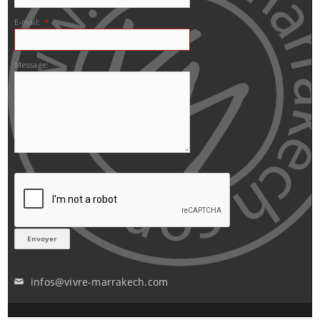
E-mail:
*
Message:
infos@vivre-marrakech.com
✉