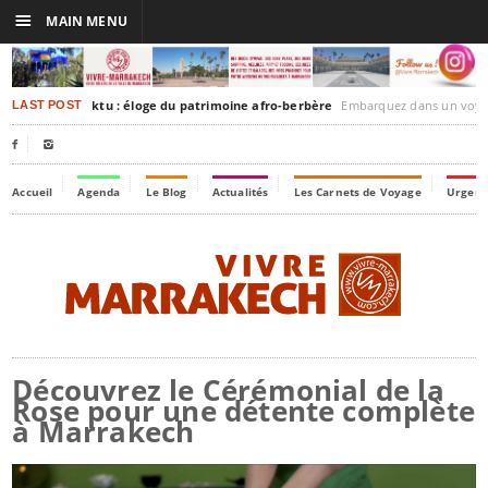
☰
MAIN MENU
akesh-Timbuktu : éloge du patrimoine afro-berbère
Embarquez dans un voyage culturel dans le temps,
LAST POST


Accueil
Agenda
Le Blog
Actualités
Les Carnets de Voyage
Urgenc
Découvrez le Cérémonial de la
Rose pour une détente complète
à Marrakech