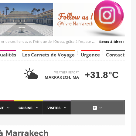
c l’Afrique de l’Ouest, grâce à l’espace Marrakesh-Tumbuktu.
ualités
Les Carnets de Voyage
Urgence
Contact
+31.8°C
WEATHER REPORT
MARRAKECH, MA