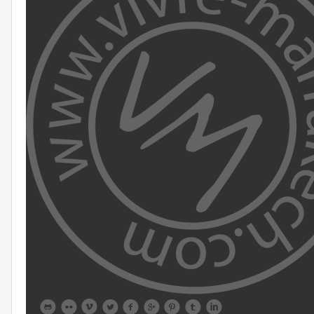








