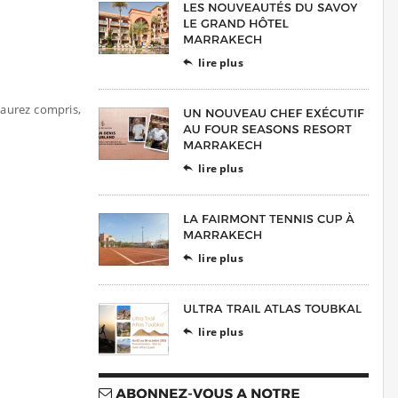
lire plus

l’aurez compris,
lire plus

lire plus

lire plus
