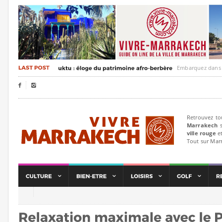
Embarquez dans un voya


Retrouvez to
Marrakech
s
ville rouge
et
Tout sur Mar