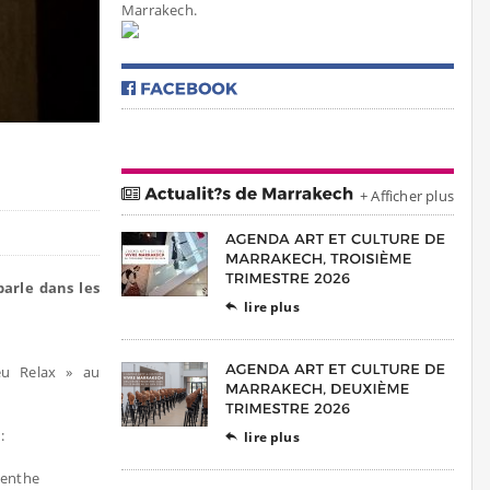
Marrakech.
+ Afficher plus
arle dans les
lire plus

eu Relax » au
:
lire plus

menthe