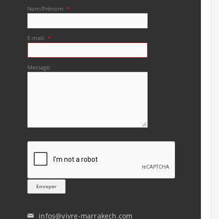
Nom/Prénom:
*
E-mail:
*
Message:
infos@vivre-marrakech.com
✉