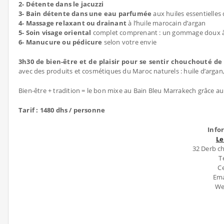
2- Détente dans le jacuzzi
3- Bain détente dans une eau parfumée
aux huiles essentielles 
4- Massage relaxant ou drainant
à l’huile marocain d’argan
5- Soin visage oriental
complet comprenant : un gommage doux à l’
6- Manucure ou pédicure
selon votre envie
3h30 de bien-être et de plaisir pour se sentir chouchouté de
avec des produits et cosmétiques du Maroc naturels : huile d’argan, h
Bien-être + tradition = le bon mixe au Bain Bleu Marrakech grâce a
Tarif : 1480 dhs / personne
Info
Le
32 Derb c
T
Ce
Ema
We