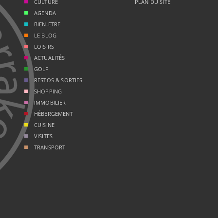
CULTURE
PLAN DU SITE
AGENDA
BIEN-ETRE
LE BLOG
LOISIRS
ACTUALITÉS
GOLF
RESTOS & SORTIES
SHOPPING
IMMOBILIER
HÉBERGEMENT
CUISINE
VISITES
TRANSPORT