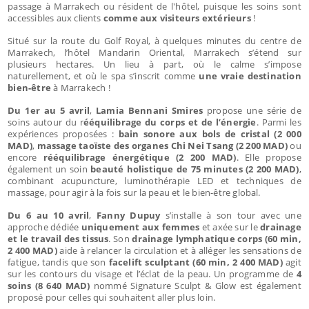
passage à Marrakech ou résident de l'hôtel, puisque les soins sont
accessibles aux clients
comme aux visiteurs extérieurs
!
Situé sur la route du Golf Royal, à quelques minutes du centre de
Marrakech, l’hôtel Mandarin Oriental, Marrakech s’étend sur
plusieurs hectares. Un lieu à part, où le calme s’impose
naturellement, et où le spa s’inscrit comme
une vraie destination
bien-être
à Marrakech !
Du 1er au 5 avril
,
Lamia Bennani Smires
propose une série de
soins autour du r
ééquilibrage du corps et de l’énergie
. Parmi les
expériences proposées :
bain sonore aux bols de cristal (2 000
MAD)
,
massage taoïste des organes Chi Nei Tsang (2 200 MAD)
ou
encore
rééquilibrage énergétique (2 200 MAD)
. Elle propose
également un soin
beauté holistique de 75 minutes (2 200 MAD)
,
combinant acupuncture, luminothérapie LED et techniques de
massage, pour agir à la fois sur la peau et le bien-être global.
Du 6 au 10 avril
,
Fanny Dupuy
s’installe à son tour avec une
approche dédiée
uniquement aux femmes
et axée sur le
drainage
et le travail des tissus
. Son
drainage lymphatique corps (60 min,
2 400 MAD)
aide à relancer la circulation et à alléger les sensations de
fatigue, tandis que son
facelift sculptant (60 min, 2 400 MAD)
agit
sur les contours du visage et l’éclat de la peau. Un programme de
4
soins (8 640 MAD)
nommé Signature Sculpt & Glow est également
proposé pour celles qui souhaitent aller plus loin.