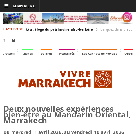
☰
MAIN MENU
rakesh-Timbuktu : éloge du patrimoine afro-berbère
Embarquez dans un voyage culturel dans le temps,
LAST POST


Accueil
Agenda
Le Blog
Actualités
Les Carnets de Voyage
Urgenc
Deux nouvelles expériences
bien-être au Mandarin Oriental,
Marrakech
Du mercredi 1 avril 2026, au vendredi 10 avril 2026