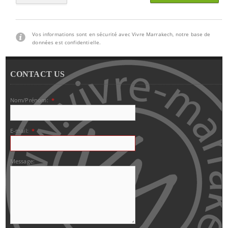
Vos informations sont en sécurité avec Vivre Marrakech, notre base de
données est confidentielle.
CONTACT US
Nom/Prénom:
*
E-mail:
*
Message: