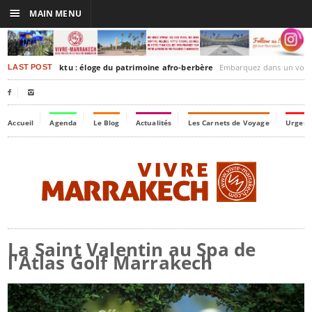
☰
MAIN MENU
rakesh-Timbuktu : éloge du patrimoine afro-berbère
Embarquez dans un voyage culturel dans le temps
LAST POST


Accueil
Agenda
Le Blog
Actualités
Les Carnets de Voyage
Urgenc
La Saint Valentin au Spa de
l'Atlas Golf Marrakech