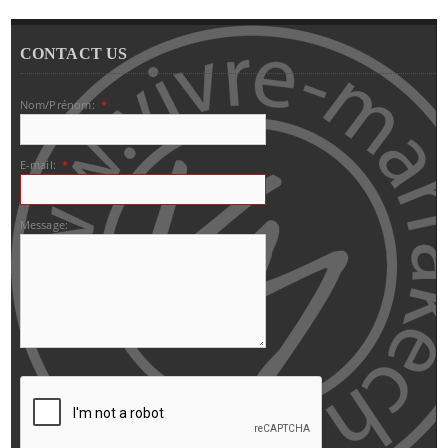
CONTACT US
Nom/Prénom:
*
E-mail:
*
Message: