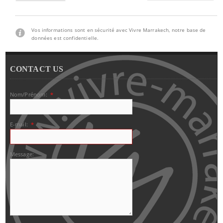
Vos informations sont en sécurité avec Vivre Marrakech, notre base de
données est confidentielle.
CONTACT US
Nom/Prénom:
*
E-mail:
*
Message: