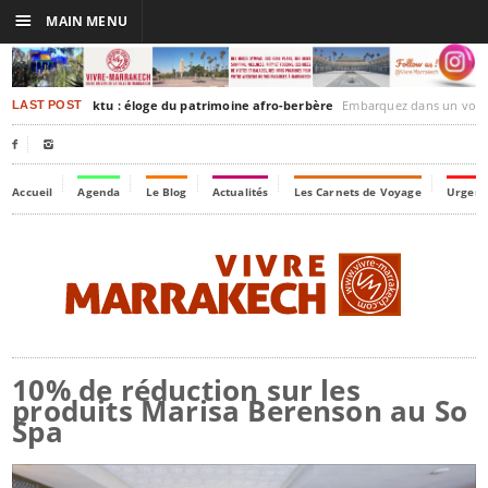
☰
MAIN MENU
rakesh-Timbuktu : éloge du patrimoine afro-berbère
Embarquez dans un voyage culturel dans le temps,
LAST POST


Accueil
Agenda
Le Blog
Actualités
Les Carnets de Voyage
Urgenc
10% de réduction sur les
produits Marisa Berenson au So
Spa