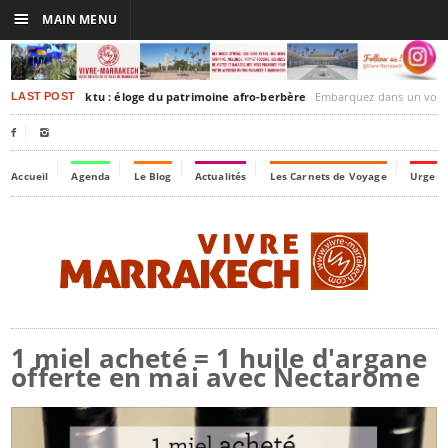
☰
MAIN MENU
rakesh-Timbuktu : éloge du patrimoine afro-berbère
Embarquez dans un voyage culturel dans le temps
LAST POST


Accueil
Agenda
Le Blog
Actualités
Les Carnets de Voyage
Urgenc
1 miel acheté = 1 huile d'argane
offerte en mai avec Nectarome