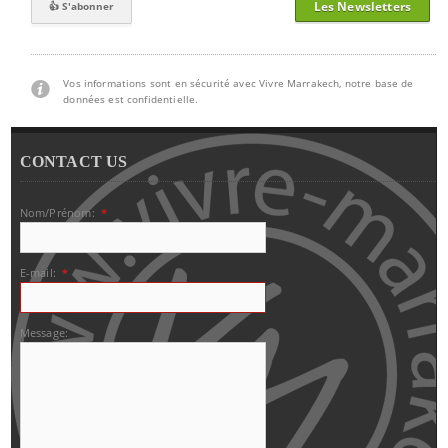
Les Newsletters
Vos informations sont en sécurité avec Vivre Marrakech, notre base de
données est confidentielle.
CONTACT US
Nom/Prénom:
*
E-mail:
*
Message: