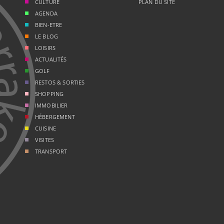
CULTURE
PLAN DU SITE
AGENDA
BIEN-ETRE
LE BLOG
LOISIRS
ACTUALITÉS
GOLF
RESTOS & SORTIES
SHOPPING
IMMOBILIER
HÉBERGEMENT
CUISINE
VISITES
TRANSPORT