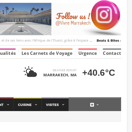
ec l’Afrique de l’Ouest, grâce à l’espace Marrakesh-Tumbuktu.
ualités
Les Carnets de Voyage
Urgence
Contact
+40.6°C
WEATHER REPORT
MARRAKECH, MA