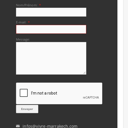
Nom/Prénom:
*
E-mail:
*
Message:
infos@vivre-marrakech.com
✉