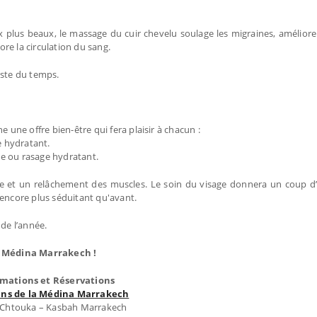
x plus beaux, le massage du cuir chevelu soulage les migraines, améliore 
re la circulation du sang.
este du temps.
 une offre bien-être qui fera plaisir à chacun :
e hydratant.
e ou rasage hydratant.
e et un relâchement des muscles. Le soin du visage donnera un coup d’
 encore plus séduitant qu'avant.
de l’année.
a Médina Marrakech !
rmations et Réservations
dins de la Médina Marrakech
 Chtouka – Kasbah Marrakech