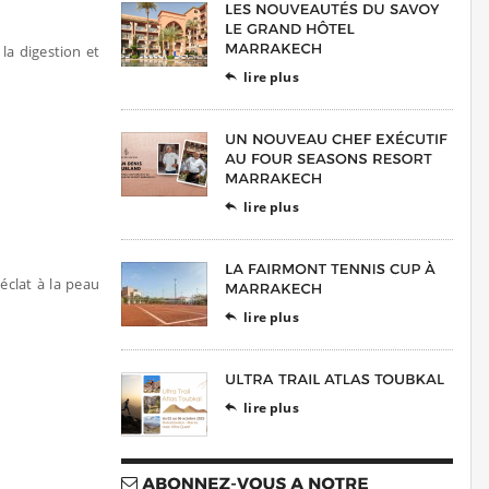
la digestion et
lire plus

lire plus

éclat à la peau
lire plus

lire plus
