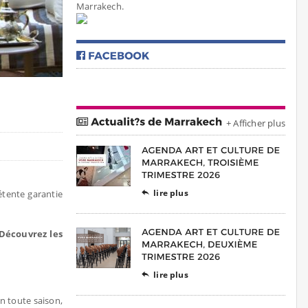
Marrakech.
+ Afficher plus
lire plus
étente garantie

 Découvrez les
lire plus

n toute saison,