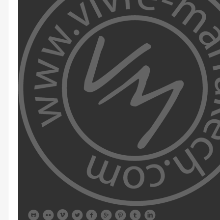








