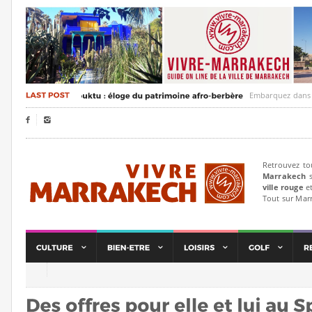
Embarquez dans un voya


Retrouvez to
Marrakech
s
ville rouge
et
Tout sur Mar