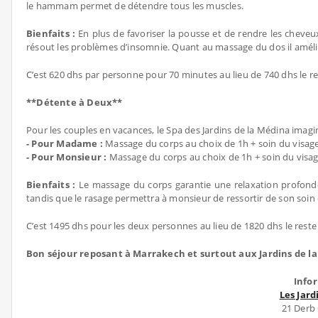
le hammam permet de détendre tous les muscles.
Bienfaits :
En plus de favoriser la pousse et de rendre les cheveu
résout les problèmes d’insomnie. Quant au massage du dos il amélio
C’est 620 dhs par personne pour 70 minutes au lieu de 740 dhs le r
**Détente à Deux**
Pour les couples en vacances, le Spa des Jardins de la Médina imagine
- Pour Madame :
Massage du corps au choix de 1h + soin du visag
- Pour Monsieur :
Massage du corps au choix de 1h + soin du visag
Bienfaits :
Le massage du corps garantie une relaxation profond
tandis que le rasage permettra à monsieur de ressortir de son soin
C’est 1495 dhs pour les deux personnes au lieu de 1820 dhs le reste 
Bon séjour reposant à Marrakech et surtout aux Jardins de l
Info
Les Jar
21 Derb