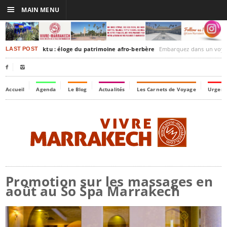
☰
MAIN MENU
rakesh-Timbuktu : éloge du patrimoine afro-berbère
Embarquez dans un voyage culturel dans le temps,
LAST POST


Accueil
Agenda
Le Blog
Actualités
Les Carnets de Voyage
Urgenc
Promotion sur les massages en
août au So Spa Marrakech