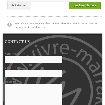
Les Newsletters
Vos informations sont en sécurité avec Vivre Marrakech, notre base de
données est confidentielle.
CONTACT US
Nom/Prénom:
*
E-mail:
*
Message: