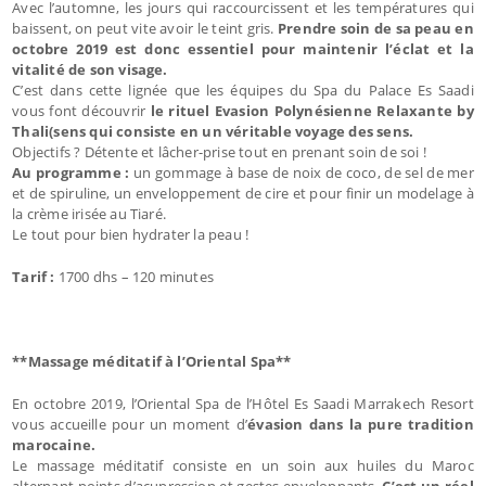
Avec l’automne, les jours qui raccourcissent et les températures qui
baissent, on peut vite avoir le teint gris.
Prendre soin de sa peau en
octobre 2019 est donc essentiel pour maintenir l’éclat et la
vitalité de son visage.
C’est dans cette lignée que les équipes du Spa du Palace Es Saadi
vous font découvrir
le rituel Evasion Polynésienne Relaxante by
Thali(sens qui consiste en un véritable voyage des sens.
Objectifs ? Détente et lâcher-prise tout en prenant soin de soi !
Au programme :
un gommage à base de noix de coco, de sel de mer
et de spiruline, un enveloppement de cire et pour finir un modelage à
la crème irisée au Tiaré.
Le tout pour bien hydrater la peau !
Tarif :
1700 dhs – 120 minutes
**Massage méditatif à l’Oriental Spa**
En octobre 2019, l’Oriental Spa de l’Hôtel Es Saadi Marrakech Resort
vous accueille pour un moment d’
évasion dans la pure tradition
marocaine.
Le massage méditatif consiste en un soin aux huiles du Maroc
alternant points d’acupression et gestes enveloppants.
C’est un réel