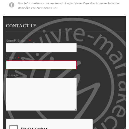
Vos informations sont en sécurité avec Vivre Marrakech, notre base de
données est confidentielle.
CONTACT US
Nom/Prénom:
*
E-mail:
*
Message: