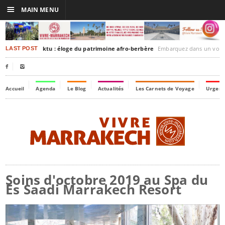
☰
MAIN MENU
rakesh-Timbuktu : éloge du patrimoine afro-berbère
Embarquez dans un voyage culturel dans le temps,
LAST POST


Accueil
Agenda
Le Blog
Actualités
Les Carnets de Voyage
Urgenc
Soins d'octobre 2019 au Spa du
Es Saadi Marrakech Resort