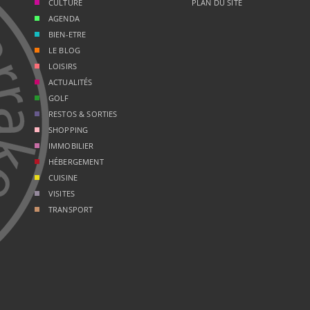
CULTURE
PLAN DU SITE
AGENDA
BIEN-ETRE
LE BLOG
LOISIRS
ACTUALITÉS
GOLF
RESTOS & SORTIES
SHOPPING
IMMOBILIER
HÉBERGEMENT
CUISINE
VISITES
TRANSPORT