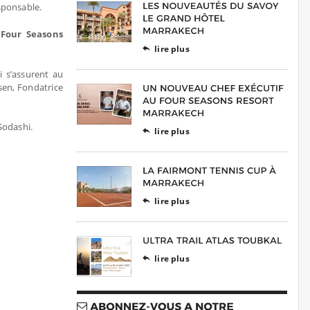
sponsable.
 Four Seasons
lire plus

i s’assurent au
sen, Fondatrice
Sodashi.
lire plus

lire plus

lire plus
