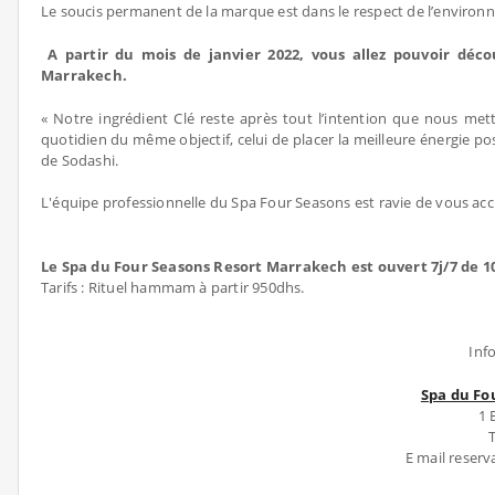
Le soucis permanent de la marque est dans le respect de l’environ
A partir du mois de janvier 2022, vous allez pouvoir déc
Marrakech.
« Notre ingrédient Clé reste après tout l’intention que nous met
quotidien du même objectif, celui de placer la meilleure énergie p
de Sodashi.
L'équipe professionnelle du Spa Four Seasons est ravie de vous accue
Le Spa du Four Seasons Resort Marrakech est ouvert 7j/7 de 1
Tarifs : Rituel hammam à partir 950dhs.
Inf
Spa du Fo
1 
E mail reser