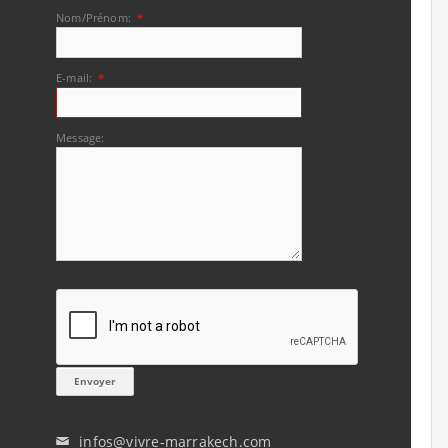
Nom/Prénom:
*
E-mail:
*
Message:
infos@vivre-marrakech.com
✉