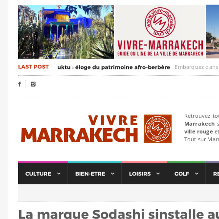
Embarquez dans un voya


Retrouvez to
Marrakech
s
ville rouge
et
Tout sur Mar