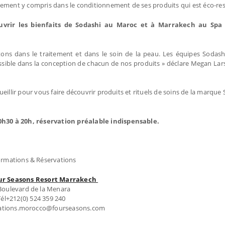
nement y compris dans le conditionnement de ses produits qui est éco-re
ouvrir les bienfaits de Sodashi au Maroc et à Marrakech au Spa
tons dans le traitement et dans le soin de la peau. Les équipes Sodash
ossible dans la conception de chacun de nos produits » déclare Megan Lar
illir pour vous faire découvrir produits et rituels de soins de la marque 
0h30 à 20h, réservation préalable indispensable.
ormations & Réservations
ur Seasons Resort Marrakech
Boulevard de la Menara
Tél+212(0) 524 359 240
vations.morocco@fourseasons.com