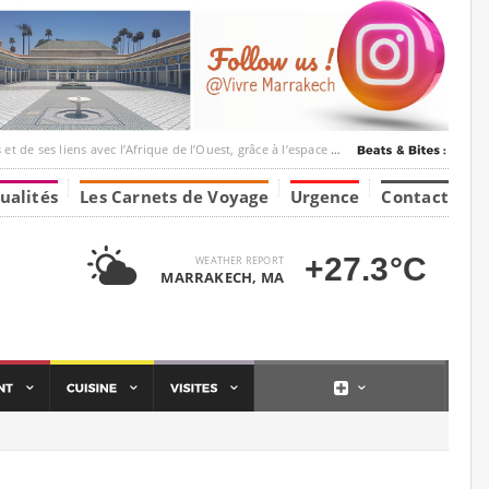
ec l’Afrique de l’Ouest, grâce à l’espace Marrakesh-Tumbuktu.
ualités
Les Carnets de Voyage
Urgence
Contact
+27.3°C
WEATHER REPORT
MARRAKECH, MA