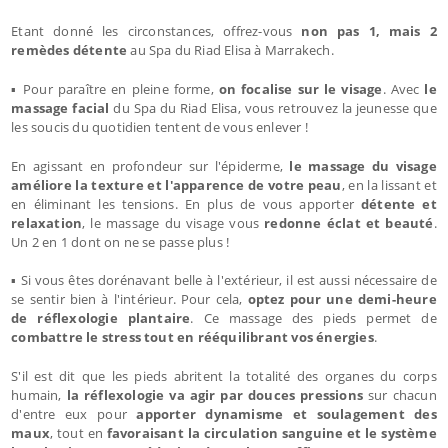
Etant donné les circonstances, offrez-vous
non pas 1, mais 2
remèdes détente
au Spa du Riad Elisa à Marrakech.
▪ Pour paraître en pleine forme,
on focalise sur le visage
. Avec
le
massage facial
du Spa du Riad Elisa, vous retrouvez la jeunesse que
les soucis du quotidien tentent de vous enlever !
En agissant en profondeur sur l'épiderme,
le massage du visage
améliore la texture et l'apparence de votre peau
, en la lissant et
en éliminant les tensions. En plus de vous apporter
détente et
relaxation
, le massage du visage vous
redonne éclat et beauté
.
Un 2 en 1 dont on ne se passe plus !
▪ Si vous êtes dorénavant belle à l'extérieur, il est aussi nécessaire de
se sentir bien à l'intérieur. Pour cela,
optez pour une demi-heure
de réflexologie plantaire
. Ce massage des pieds permet de
combattre le stress tout en rééquilibrant vos énergies
.
S'il est dit que les pieds abritent la totalité des organes du corps
humain,
la réflexologie va agir par douces pressions
sur chacun
d'entre eux pour
apporter dynamisme et soulagement des
maux
, tout en
favoraisant la circulation sanguine et le système