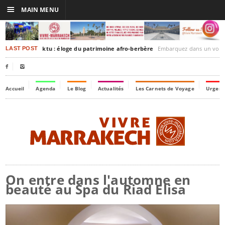
☰
MAIN MENU
akesh-Timbuktu : éloge du patrimoine afro-berbère
Embarquez dans un voyage culturel dans le temps,
LAST POST


Accueil
Agenda
Le Blog
Actualités
Les Carnets de Voyage
Urgenc
On entre dans l'automne en
beauté au Spa du Riad Elisa