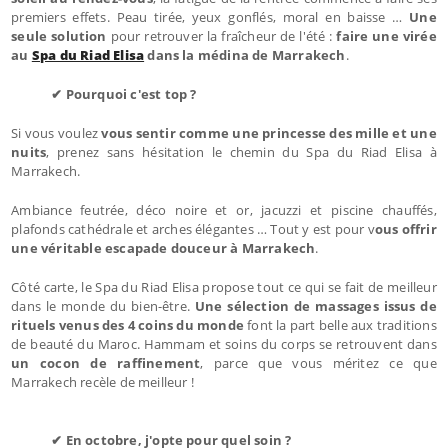
premiers effets. Peau tirée, yeux gonflés, moral en baisse …
Une
seule solution
pour retrouver la fraîcheur de l'été :
faire une virée
au
Spa du Riad Elisa
dans la médina de Marrakech
.
✔ Pourquoi c'est top ?
Si vous voulez
vous sentir comme une princesse des mille et une
nuits
, prenez sans hésitation le chemin du Spa du Riad Elisa à
Marrakech.
Ambiance feutrée, déco noire et or, jacuzzi et piscine chauffés,
plafonds cathédrale et arches élégantes … Tout y est pour v
ous offrir
une véritable escapade douceur à Marrakech
.
Côté carte, le Spa du Riad Elisa propose tout ce qui se fait de meilleur
dans le monde du bien-être.
Une sélection de massages issus de
rituels venus des 4 coins du monde
font la part belle aux traditions
de beauté du Maroc. Hammam et soins du corps se retrouvent dans
un cocon de raffinement
, parce que vous méritez ce que
Marrakech recèle de meilleur !
✔ En octobre, j'opte pour quel soin ?