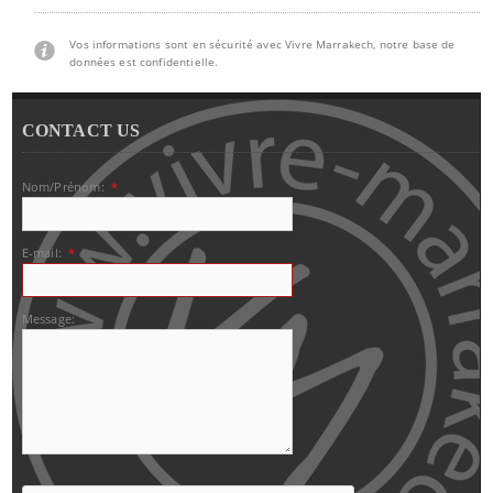
Vos informations sont en sécurité avec Vivre Marrakech, notre base de
données est confidentielle.
CONTACT US
Nom/Prénom:
*
E-mail:
*
Message: