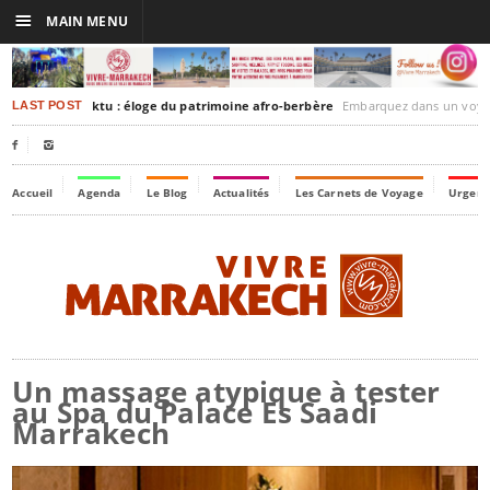
☰
MAIN MENU
rakesh-Timbuktu : éloge du patrimoine afro-berbère
Embarquez dans un voyage culturel dans le temps,
LAST POST


Accueil
Agenda
Le Blog
Actualités
Les Carnets de Voyage
Urgenc
Un massage atypique à tester
au Spa du Palace Es Saadi
Marrakech