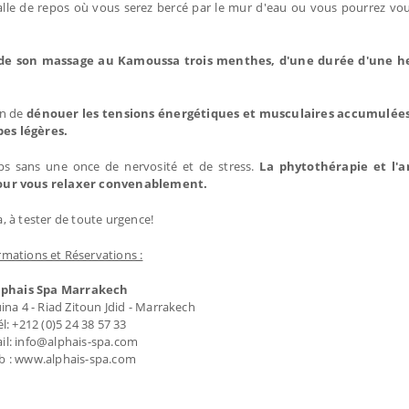
alle de repos où vous serez bercé par le mur d'eau ou vous pourrez vous
 de son massage au Kamoussa trois menthes, d'une durée d'une heu
in de
dénouer les tensions énergétiques et musculaires accumulées. 
bes légères.
orps sans une once de nervosité et de stress.
La phytothérapie et l'
our vous relaxer convenablement.
, à tester de toute urgence!
rmations et Réservations :
lphais Spa Marrakech
ina 4 - Riad Zitoun Jdid - Marrakech
él: +212 (0)5 24 38 57 33
il: info@alphais-spa.com
 : www.alphais-spa.com