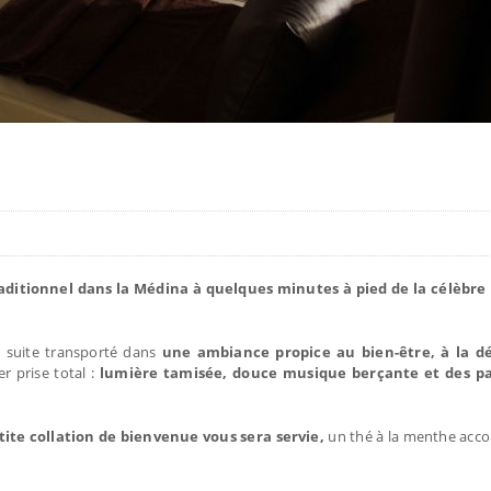
aditionnel dans la Médina à quelques minutes à pied de la célèbr
e suite transporté dans
une ambiance propice au bien-être, à la dé
er prise total :
lumière tamisée, douce musique berçante et des pa
ite collation de bienvenue vous sera servie,
un thé à la menthe acc