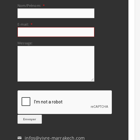
Nom/Prénom:
*
E-mail:
*
Message:
infos@vivre-marrakech.com
✉