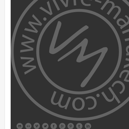








