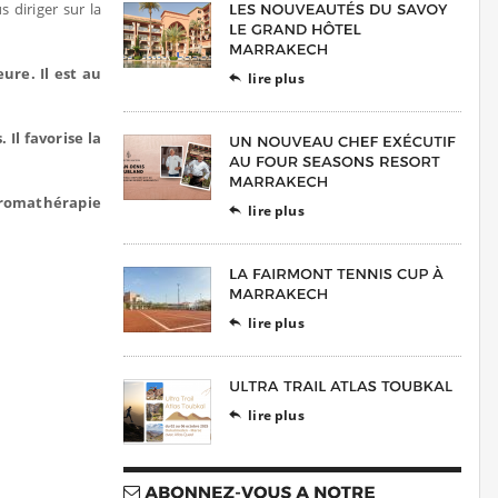
 diriger sur la
re. Il est au
lire plus

Il favorise la
aromathérapie
lire plus

lire plus

lire plus
