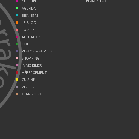
CULTURE
PLAN DU SITE
AGENDA
BIEN-ETRE
LE BLOG
LOISIRS
ACTUALITÉS
GOLF
RESTOS & SORTIES
SHOPPING
IMMOBILIER
HÉBERGEMENT
CUISINE
VISITES
TRANSPORT