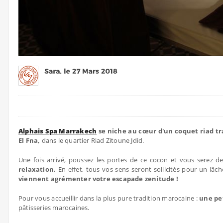
Alphais Spa Marrakech
se niche au cœur d'un coquet riad tr
El Fna,
dans le quartier Riad Zitoune Jdid.
Une fois arrivé, poussez les portes de ce cocon et vous serez d
relaxation.
En effet, tous vos sens seront sollicités pour un lâch
viennent agrémenter votre escapade zenitude !
Pour vous accueillir dans la plus pure tradition marocaine :
une pet
pâtisseries marocaines.