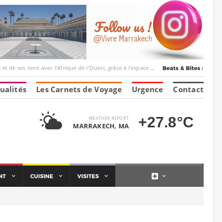
ec l’Afrique de l’Ouest, grâce à l’espace Marrakesh-Tumbuktu.
ualités
Les Carnets de Voyage
Urgence
Contact
+27.8°C
WEATHER REPORT
MARRAKECH, MA