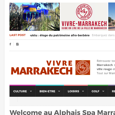
Embarquez dans un voya


Retrouvez to
Marrakech
s
ville rouge
et
Tout sur Mar