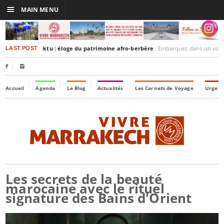
☰
MAIN MENU
rakesh-Timbuktu : éloge du patrimoine afro-berbère
Embarquez dans un voyage culturel dans le temps
LAST POST


Accueil
Agenda
Le Blog
Actualités
Les Carnets de Voyage
Urgenc
Les secrets de la beauté
marocaine avec le rituel
signature des Bains d'Orient