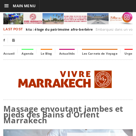
☰
MAIN MENU
rakesh-Timbuktu : éloge du patrimoine afro-berbère
Embarquez dans un voyage culturel dans le temps
LAST POST


Accueil
Agenda
Le Blog
Actualités
Les Carnets de Voyage
Urgenc
Massage envoutant jambes et
pieds des Bains d'Orient
Marrakech