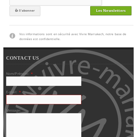
Les Newsletters
Vos informations sont en sécurité avec Vivre Marrakech, notre base de
données est confidentielle.
CONTACT US
Nom/Prénom:
*
E-mail:
*
Message: