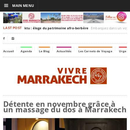
☰
MAIN MENU
rakesh-Timbuktu : éloge du patrimoine afro-berbère
Embarquez dans un voyage culturel dans le temps,
LAST POST


Accueil
Agenda
Le Blog
Actualités
Les Carnets de Voyage
Urgenc
Détente en novembre grâce à
un massage du dos à Marrakech