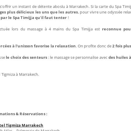
s'offrir un instant de détente aboslu à Marrakech. Si la carte du Spa Timi
es plus délicieux les uns que les autres
, pour vivre une odyssée rela
ar le Spa Timijja qu'il faut tenter
!
fectuée lors du massage à 4 mains du Spa Timijja est
reconnue pour
rcées à l'unisson favorise la relaxation
. On profite donc de
2 fois pl
isse
le choix des senteurs
: le massage se personnalise avec
des huiles 
l Tigmiza à Marrakech.
mations & Réservations :
tel Tigmiza Marrakech
b Atlas – Palmeraie de Marrakech