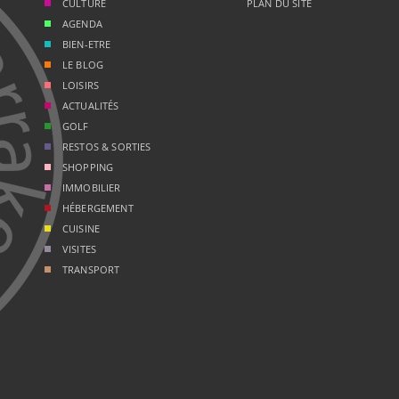
CULTURE
PLAN DU SITE
AGENDA
BIEN-ETRE
LE BLOG
LOISIRS
ACTUALITÉS
GOLF
RESTOS & SORTIES
SHOPPING
IMMOBILIER
HÉBERGEMENT
CUISINE
VISITES
TRANSPORT