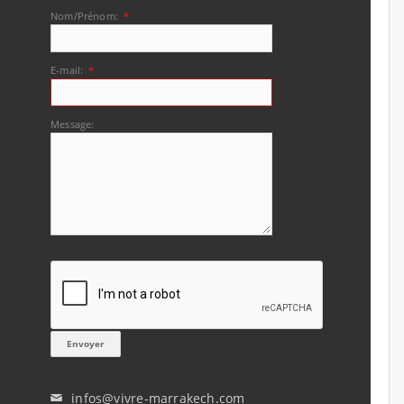
Nom/Prénom:
*
E-mail:
*
Message:
infos@vivre-marrakech.com
✉