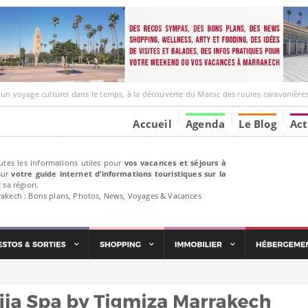
e culturel dans le temps, à la découverte du Maroc des routes caravanières et de ses liens ave
Accueil
Agenda
Le Blog
Act
utes les informations utiles pour
vos vacances et séjours à
ur
votre guide internet d’informations touristiques sur la
 sa région.
rakech : Bons plans, Photos, News, Voyages & Vacances