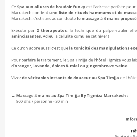
Ce
Spa aux allures de boudoir funky
est l'adresse parfaite pour 
Marrakech contient
une liste de rituels hammams et de massag
Marrakech, c’est sans aucun doute
le massage à 4 mains proposé p
Exécuté par
2 thérapeutes
, la technique du palper-rouler ef
amincissantes
. Adieu la cellulite cumulée cet hiver !
Ce qu'on adore aussi c'est que
la tonicité des manipulations exe
Pour parfaire le traitement, le Spa Timijja de l'hôtel Tigmiza vous la
d’oranger, lavande, épices & miel ou gingembre-verveine
.
Vivez
de véritables instants de douceur au Spa Timjja
de l'hôte
→ Massage 4 mains au Spa Timijja By Tigmiza Marrakech :
800 dhs / personne - 30 min
Infor
Hô
Route de Ba