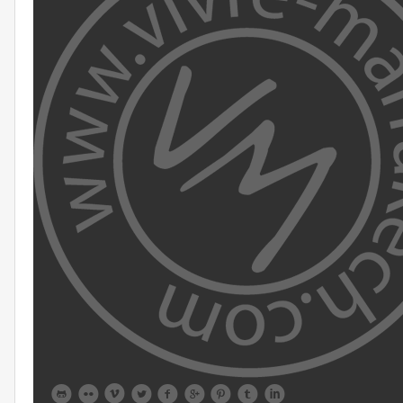








