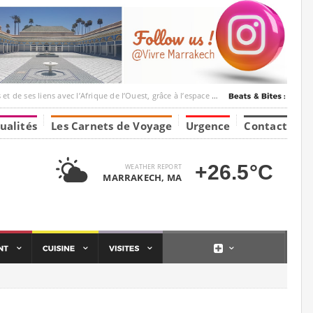
c l’Afrique de l’Ouest, grâce à l’espace Marrakesh-Tumbuktu.
ualités
Les Carnets de Voyage
Urgence
Contact
+26.5°C
WEATHER REPORT
MARRAKECH, MA