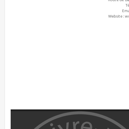
Té
Ema
Website : 