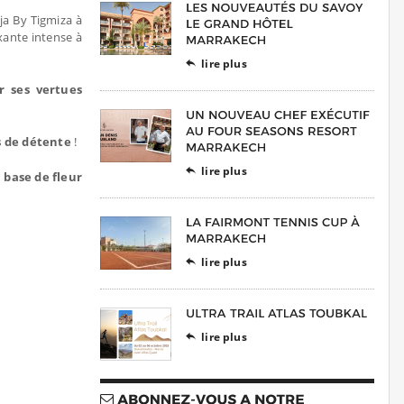
jja By Tigmiza à
xante intense à
lire plus

 ses vertues
us de détente
!
lire plus

à base de fleur
lire plus

lire plus
