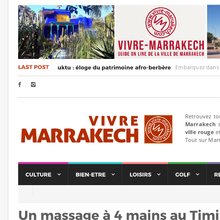
Embarquez dans un voyag


Retrouvez to
Marrakech
s
ville rouge
et
Tout sur Mar