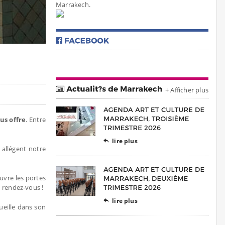
Marrakech.
+ Afficher plus
us offre
. Entre
lire plus

 allégent notre
uvre les portes
au rendez-vous !
lire plus

eille dans son