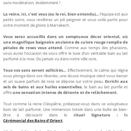
sans modération, évidemment !
La reine, ici, c’est vous (ou le roi, bien entendu)…
l’équipe est aux
petits soins, vous revêtirez un joli peignoir et vous voilà partis pour
votre moment de gloire à Marrakech.
Vous serez accueillis dans un somptueux décor oriental, où
une magnifique baignoire ancienne de cuivre rouge remplie de
pétales de roses vous attend.
Comme aux temps des pharaons,
vous aurez l’occasion de vous offrir le luxe d’un véritable bain au lait
parfumé à la rose. Du jamais vu dans notre ville ocre.
Tous vos sens seront sollicités…
Effectivement, le calme qui règne
vous plonge dans vos rêveries, une douce musique vient vous bercer
et un suave parfum de rose se dépose sur votre peau.
Enrichi aux
sels de bains et aux huiles essentielles
, le bain au lait purifie et
offre
une sensation intense de détente et de relâchement
.
Tout comme la reine Cléopâtre, prélassez-vous dans ce voluptueux
bain de lait parfumé. Une immersion totale dans une bulle de bien-
être à découvrir dans le
rituel Signature : l
e
Cérémonial des Bains d'Orient
.