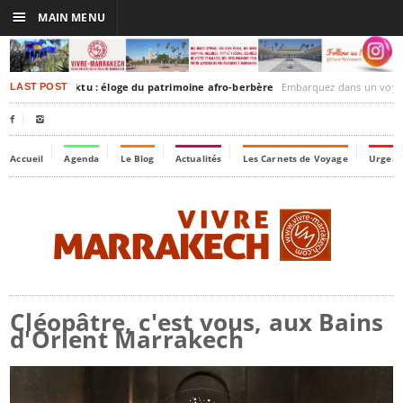
☰
MAIN MENU
akesh-Timbuktu : éloge du patrimoine afro-berbère
Embarquez dans un voyage culturel dans le temps,
LAST POST


Accueil
Agenda
Le Blog
Actualités
Les Carnets de Voyage
Urgenc
Cléopâtre, c'est vous, aux Bains
d'Orient Marrakech