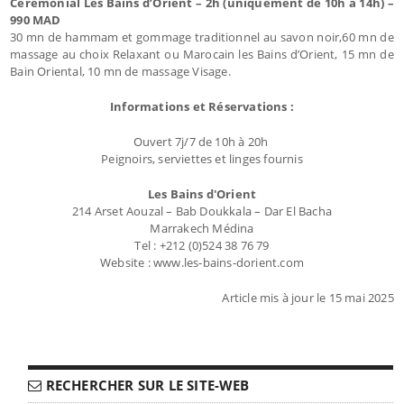
Cérémonial Les Bains d’Orient – 2h (uniquement de 10h à 14h) –
990 MAD
30 mn de hammam et gommage traditionnel au savon noir,60 mn de
massage au choix Relaxant ou Marocain les Bains d’Orient, 15 mn de
Bain Oriental, 10 mn de massage Visage.
Informations et Réservations :
Ouvert 7j/7 de 10h à 20h
Peignoirs, serviettes et linges fournis
Les Bains d'Orient
214 Arset Aouzal – Bab Doukkala – Dar El Bacha
Marrakech Médina
Tel : +212 (0)524 38 76 79
Website : www.les-bains-dorient.com
Article mis à jour le 15 mai 2025
RECHERCHER SUR LE SITE-WEB