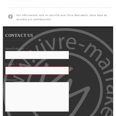
Vos informations sont en sécurité avec Vivre Marrakech, notre base de
données est confidentielle.
CONTACT US
Nom/Prénom:
*
E-mail:
*
Message: