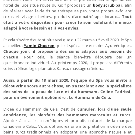
hôtel de luxe situé route du Golf proposait un
body scrub bar
, afin
de réaliser avec l’aide d’une thérapeute pro, votre propre exfoliant
corps et visage : herbes, produits d’aromathérapie locaux…
Tout
était à votre disposition pour créer le soin exfoliant le mieux
adapté à votre besoin et à vos envies.
Et cela s’avère d’autant plus vrai que du 22 mars au 5 avril 2020, le Spa
accueillera
Yamin Chocron
qui est spécialiste en soins Ayurvédiques.
Chaque jour, il proposera des soins adaptés aux besoins de
chacun.
Pour cela, la séance bien-être débutera par un
questionnaire individuel. Au printemps 2020, il proposera différents
soins : réflexologie plantaire, Kansu, massage crânien...
Aussi, à partir du 18 mars 2020, l’équipe du Spa vous invite à
découvrir encore autre chose, en s’associant avec la spécialiste
des soins de la peau de luxe et du hammam, Celine Tadrissi,
pour un événement éphémère : Le Hammam de Céla.
L’idée du Hammam de Céla, c’est de
cumuler, lors d’une seule
expérience, les bienfaits des hammams marocains et turcs.
Ajoutez à cela les cosmétiques et produits naturels de la marque
canadienne Céla… Vous obtiendrez une interprétation moderne des
bains turcs traditionnels en adoptant une approche naturelle et