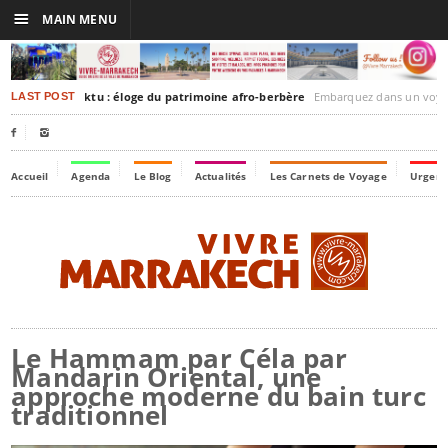
☰
MAIN MENU
rakesh-Timbuktu : éloge du patrimoine afro-berbère
Embarquez dans un voyage culturel dans le temps,
LAST POST


Accueil
Agenda
Le Blog
Actualités
Les Carnets de Voyage
Urgenc
Le Hammam par Céla par
Mandarin Oriental, une
approche moderne du bain turc
traditionnel