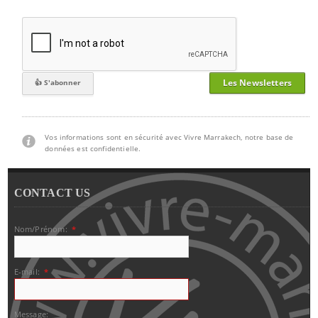
Les Newsletters
Vos informations sont en sécurité avec Vivre Marrakech, notre base de
données est confidentielle.
CONTACT US
Nom/Prénom:
*
E-mail:
*
Message: