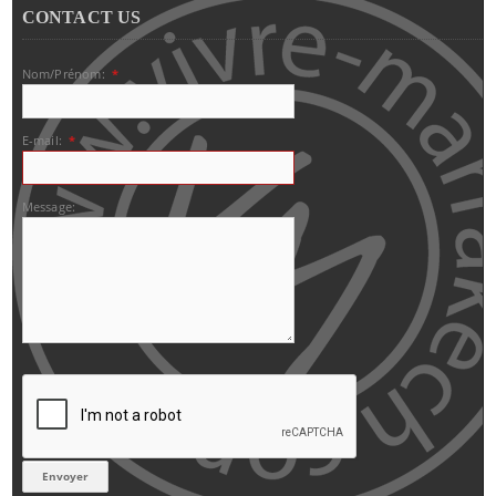
CONTACT US
Nom/Prénom:
*
E-mail:
*
Message: