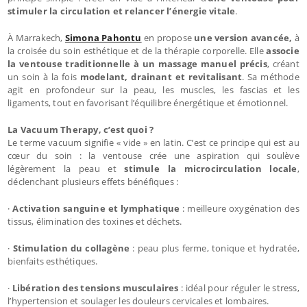
stimuler la circulation et relancer l’énergie vitale
.
À Marrakech,
Simona Pahontu
en propose
une version avancée,
à
la croisée du soin esthétique et de la thérapie corporelle. Elle
associe
la ventouse traditionnelle à un massage manuel précis
, créant
un soin à la fois
modelant, drainant et revitalisant
. Sa méthode
agit en profondeur sur la peau, les muscles, les fascias et les
ligaments, tout en favorisant l’équilibre énergétique et émotionnel.
La Vacuum Therapy, c’est quoi ?
Le terme vacuum signifie « vide » en latin. C’est ce principe qui est au
cœur du soin : la ventouse crée une aspiration qui soulève
légèrement la peau et
stimule la microcirculation locale
,
déclenchant plusieurs effets bénéfiques :
·
Activation sanguine et lymphatique
: meilleure oxygénation des
tissus, élimination des toxines et déchets.
·
Stimulation du collagène
: peau plus ferme, tonique et hydratée,
bienfaits esthétiques.
·
Libération des tensions musculaires
: idéal pour réguler le stress,
l’hypertension et soulager les douleurs cervicales et lombaires.