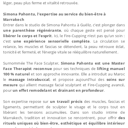
léger, peau plus ferme et vitalité retrouvée.
Simona Pahontu, l’expertise au service du bien-être à
Marrakech
Entrer dans le studio de Simona Pahontu à Guéliz, c’est plonger dans
une parenthèse régénérante
, où chaque geste est pensé pour
libérer le corps et l’esprit
. Ici, le Fire-Cupping n’est pas qu’un soin :
c’est
une expérience sensorielle complète
. La circulation se
relance, les muscles et fascias se détendent, la peau retrouve éclat,
tonicité et fermeté, et l’énergie vitale se rééquilibre naturellement.
Surnommée The Face Sculpter,
Simona Pahontu est une Master
Face Therapist reconnue
pour ses techniques de
lifting manuel
100 % naturel
et son approche innovante. Elle a introduit au Maroc
le
massage intrabuccal
, et propose aujourd’hui des
soins sur
mesure
qui allient massage facial sculptant et Fire-Cupping avancé,
pour
un effet remodelant et drainant en profondeur
.
Son expertise repose sur
un travail précis
des muscles, fascias et
ligaments, permettant de sculpter le visage et le corps tout en
libérant les tensions accumulées. Dans son studio intime de
Marrakech, tradition et innovation se rencontrent, pour offrir
des
rituels uniques où bien-être, esthétique et équilibre intérieur