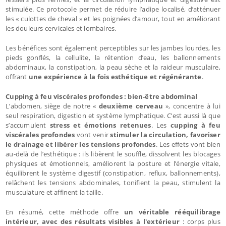
stimulée. Ce protocole permet de réduire l’adipe localisé, d’atténuer
les « culottes de cheval » et les poignées d’amour, tout en améliorant
les douleurs cervicales et lombaires.
Les bénéfices sont également perceptibles sur les jambes lourdes, les
pieds gonflés, la cellulite, la rétention d’eau, les ballonnements
abdominaux, la constipation, la peau sèche et la raideur musculaire,
offrant
une expérience à la fois esthétique et régénérante
.
Cupping à feu viscérales profondes : bien-être abdominal
L’abdomen, siège de notre «
deuxième cerveau
», concentre à lui
seul respiration, digestion et système lymphatique. C’est aussi là que
s’accumulent
stress et émotions retenues
. Les
cupping à feu
viscérales profondes
vont venir
stimuler la circulation, favoriser
le drainage et libérer les tensions profondes
. Les effets vont bien
au-delà de l’esthétique : ils libèrent le souffle, dissolvent les blocages
physiques et émotionnels, améliorent la posture et l’énergie vitale,
équilibrent le système digestif (constipation, reflux, ballonnements),
relâchent les tensions abdominales, tonifient la peau, stimulent la
musculature et affinent la taille.
En résumé, cette méthode offre
un véritable rééquilibrage
intérieur, avec des résultats visibles à l'extérieur
: corps plus