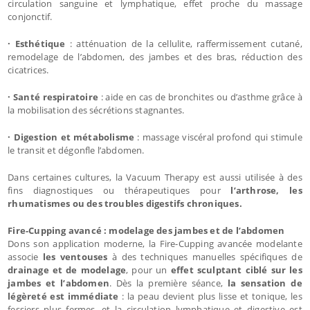
circulation sanguine et lymphatique, effet proche du massage
conjonctif.
· Esthétique
: atténuation de la cellulite, raffermissement cutané,
remodelage de l’abdomen, des jambes et des bras, réduction des
cicatrices.
· Santé respiratoire
: aide en cas de bronchites ou d’asthme grâce à
la mobilisation des sécrétions stagnantes.
· Digestion et métabolisme
: massage viscéral profond qui stimule
le transit et dégonfle l’abdomen.
Dans certaines cultures, la Vacuum Therapy est aussi utilisée à des
fins diagnostiques ou thérapeutiques pour
l’arthrose, les
rhumatismes ou des troubles digestifs chroniques.
Fire-Cupping avancé : modelage des jambes et de l’abdomen
Dons son application moderne, la Fire-Cupping avancée modelante
associe
les ventouses
à des techniques manuelles spécifiques de
drainage et de modelage
, pour un
effet sculptant ciblé sur les
jambes et l’abdomen
. Dès la première séance,
la sensation de
légèreté est immédiate
: la peau devient plus lisse et tonique, les
fessiers plus fermes, et la circulation lymphatique et digestive est