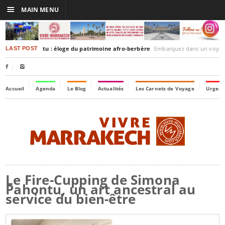
☰
MAIN MENU
kesh-Timbuktu : éloge du patrimoine afro-berbère
Embarquez dans un voyage culturel dans le temps, à 
LAST POST


Accueil
Agenda
Le Blog
Actualités
Les Carnets de Voyage
Urgenc
Le Fire-Cupping de Simona
Pahontu, un art ancestral au
service du bien-être