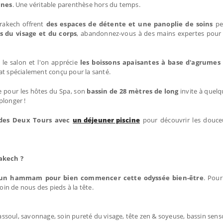
ines
. Une véritable parenthèse hors du temps.
rakech offrent
des espaces de détente et une panoplie de soins
pe
du visage et du corps
, abandonnez-vous à des mains expertes pour 
le salon et l'on apprécie
les boissons apaisantes à base d'agrumes 
t spécialement conçu pour la santé.
re pour les hôtes du Spa, son
bassin de 28 mètres de long
invite à quelq
plonger !
 des Deux Tours avec
un déjeuner piscine
pour découvrir les douce
akech ?
un hammam pour bien commencer cette odyssée bien-être
. Pour
in de nous des pieds à la tête.
soul, savonnage, soin pureté du visage, tête zen & soyeuse, bassin senso