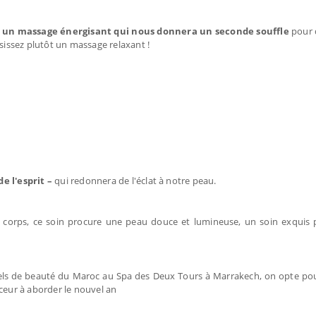
e
un massage énergisant qui nous donnera un seconde souffle
pour 
isissez plutôt un massage relaxant !
de l'esprit –
qui redonnera de l'éclat à notre peau.
 du corps, ce soin procure une peau douce et lumineuse, un soin exquis
ituels de beauté du Maroc au Spa des Deux Tours à Marrakech, on opte po
eur à aborder le nouvel an