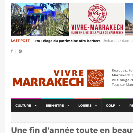
Embarquez dans un voyage 


Retrouvez to
Marrakech
s
ville rouge
et
Tout sur Mar