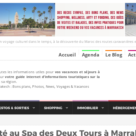
culturel dans le temps, à la découverte du Maroc des routes caravanières et de ses liens avec l
Accueil
Agenda
Le Blog
Act
utes les informations utiles pour
vos vacances et séjours à
ur
votre guide internet d’informations touristiques sur la
 sa région.
rakech : Bons plans, Photos, News, Voyages & Vacances