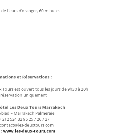
 de fleurs d’oranger, 60 minutes
mations et Réservations :
x Tours est ouvert tous les jours de 9h30 à 20h
 réservation uniquement
'hôtel Les Deux Tours Marrakech
Abiad – Marrakech Palmeraie
 + 212 524 32 95 25 / 26 / 27
: contact@les-deuxtours.com
 :
www.les-deux-tours.com