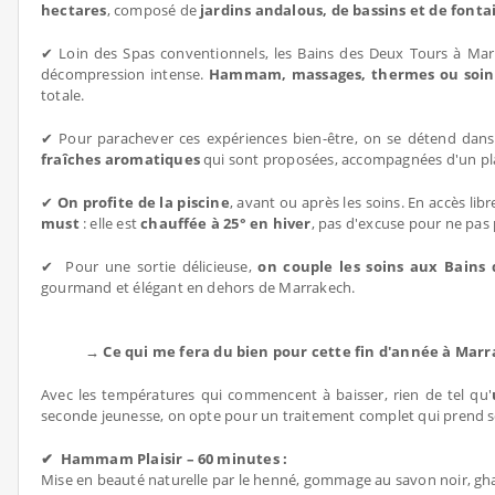
hectares
, composé de
jardins andalous, de bassins et de fonta
✔ Loin des Spas conventionnels, les Bains des Deux Tours à Mar
décompression intense.
Hammam, massages, thermes ou soins 
totale.
✔ Pour parachever ces expériences bien-être, on se détend dans 
fraîches aromatiques
qui sont proposées, accompagnées d'un pla
✔
On profite de la piscine
, avant ou après les soins. En accès lib
must
: elle est
chauffée à 25° en hiver
, pas d'excuse pour ne pas 
✔ Pour une sortie délicieuse,
on couple les soins aux Bains
gourmand et élégant en dehors de Marrakech.
→ Ce qui me fera du bien pour cette fin d'année à Marr
Avec les températures qui commencent à baisser, rien de tel qu'
seconde jeunesse, on opte pour un traitement complet qui prend so
✔ Hammam Plaisir – 60 minutes :
Mise en beauté naturelle par le henné, gommage au savon noir, ghas