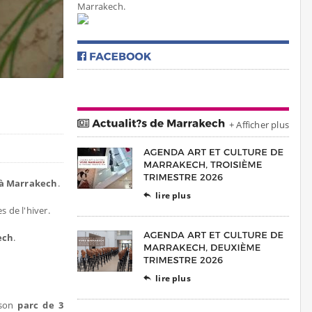
Marrakech.
+ Afficher plus
 à Marrakech
.
lire plus

s de l'hiver.
ech
.
lire plus

 son
parc de 3