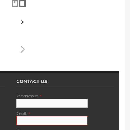
Nom/Prénom:
*
E-mail:
*