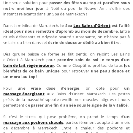
Une seule solution pour
passer des fêtes au top et paraître sous
notre meilleur jour
à Noël ou pour le Nouvel An : s'offrir des
instants relaxants dans un Spa de Marrakech !
Dans la médina de Marrakech,
le Spa
Les Bains d'Orient
est l'allié
idéal pour nous remettre d'aplomb au mois de décembre
. Entre
rituels délassants et odyssée beauté surprenante, on n'hésite pas à
se faire du bien dans cet
écrin de douceur dédié au bien-être
.
Dès qu'une baisse de forme se fait sentir, on rejoint Les Bains
d'Orient à Marrakech pour
prendre soin de soi le temps d'un
bain de lait régénérateur
. Comme Cléopâtre, profitez de tous
l
es
bienfaits de ce bain unique
pour retrouver
une peau douce et
un moral au top !
Pour
une vraie dose d'énergie
, on opte pour
un
massage énergisant
aux Bains d'Orient Marrakech. Les gestes
précis de la massothérapeute réveille nos muscles fatigués et nous
permettent de
passer une fin d'année sous le signe de la vitalité
.
Si c'est le stress qui pose problème, on prend le temps d'
un
massage aux pochons chauds
, particulièrement adapté à un mois
de décembre à Marrakech. Entre la chaleur des pochons et