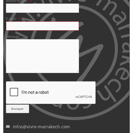
Nom/Prénom:
*
E-mail:
*
Message:
infos@vivre-marrakech.com
✉