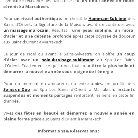
l'ambiance relaxante des Bains d'Orient,
on finit l'année en toute
sérénité à Marrakech.
Pour
un rituel authentique
, on choisit le
Hammam Sublime
des
Bains d'Orient, la Signature de la Maison, avant de continuer avec
un massage marocain
. Résultat :
une peau sublime, un moral
d'acier et une détente profonde
après cette odyssée de douceur
aux Bains d'Orient à Marrakech.
Le jour de Noël ou avant la Saint-Sylvestre, on s'offre
un coup
d'éclat avec un
soin du visage sublimant
au Spa Les Bains
d'Orient. Exactement ce qu'il nous faut pour
être la plus belle et
démarrer la nouvelle année sous le signe de l'énergie
.
Pour un moment en amoureux, ou entre amies, on profite des
Soins en Duo
au Spa Les Bains d'Orient à Marrakech.
Instants
suspendus et moments partagés
renforcent les liens en cette fin
d'année.
Vivez
des fêtes en beauté et démarrez la nouvelle année en
pleine forme
grâce aux Bains d'Orient à Marrakech.
Informations & Réservations :