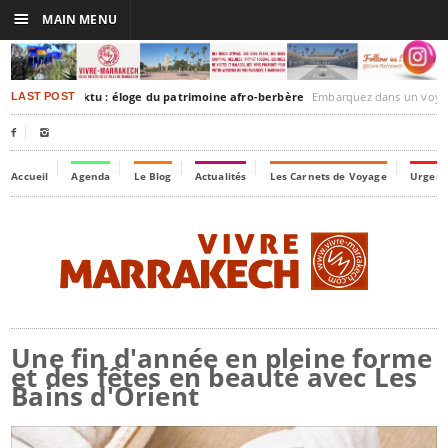
☰
MAIN MENU
akesh-Timbuktu : éloge du patrimoine afro-berbère
Embarquez dans un voyage culturel dans le temps, 
LAST POST


Accueil
Agenda
Le Blog
Actualités
Les Carnets de Voyage
Urgenc
Une fin d'année en pleine forme
et des fêtes en beauté avec Les
Bains d'Orient