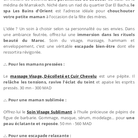
médina de Marrakech. Niché dans un riad du quartier Dar El Bacha,
le
spa Les Bains d’Orient
est l’adresse idéale pour
chouchouter
votre petite maman
à l’occasion de la fête des mères.
L’idée ? Un soin à choisir selon sa personnalité ou ses envies. Dans
une ambiance feutrée, offrez-lui une
immersion dans les rituels
beauté du Maroc
. Soin du visage, massage, hammam et
enveloppement, c’est une véritable
escapade bien-être
dont elle
ressortira révigorée.
.:. Pour les mamans pressées :
Le
massage Visage, Décolleté et Cuir Chevelu
est une pépite. Il
relâche les tensions, ravive l’éclat du teint
et apaise les esprits
pressés. 30 mn - 300 MAD
.:. Pour une maman sublimée :
Offrez-lui le
Soin Visage Sublimant
à l’huile précieuse de pépins de
figue de barbarie. Gommage, masque, sérum, modelage… pour
une
peau éclatante et reposée
. 50 mn - 560 MAD
.:. Pour une escapade relaxante :