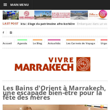
☰
MAIN MENU
rakesh-Timbuktu : éloge du patrimoine afro-berbère
Embarquez dans un voyage culturel dans le temps,
LAST POST


Accueil
Agenda
Le Blog
Actualités
Les Carnets de Voyage
Urgenc
Les Bains d'Orient à Marrakech,
une escapade bien-être pour la
fête des mères