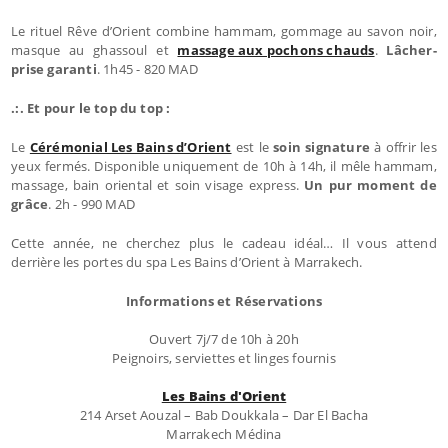
Le rituel Rêve d’Orient combine hammam, gommage au savon noir,
masque au ghassoul et
massage aux pochons chauds
.
Lâcher-
prise garanti
. 1h45 - 820 MAD
.:. Et pour le top du top :
Le
Cérémonial Les Bains d’Orient
est le
soin signature
à offrir les
yeux fermés. Disponible uniquement de 10h à 14h, il mêle hammam,
massage, bain oriental et soin visage express.
Un pur moment de
grâce
. 2h - 990 MAD
Cette année, ne cherchez plus le cadeau idéal… Il vous attend
derrière les portes du spa Les Bains d’Orient à Marrakech.
Informations et Réservations
Ouvert 7j/7 de 10h à 20h
Peignoirs, serviettes et linges fournis
Les Bains d'Orient
214 Arset Aouzal – Bab Doukkala – Dar El Bacha
Marrakech Médina