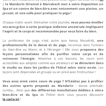
),
le Mandarin Oriental à Marrakech met à votre disposition un
Spa et un centre de bien-être avec notamment une piscine, un
jacuzzi, et une salle pour pratiquer le yoga !
Chaque matin avant d’entamer votre journée,
vous pouvez éveiller
vos sens grâce à cette pratique indienne ancestrale impliquant
l'esprit et le corps et recommandée pour vous faire du bien.
La professeur de yoga n’est autre que Kenza Mouahidi,
une
professionnelle de la danse et du yoga
, reconnue dans l’univers
du bien-être au Maroc et à l’étranger ! Elle vous
proposera des
leçons personnalisées afin de purifier votre corps et de
retrouver l'énergie.
Attentive à vos besoins, les cours sont
accessibles aux adeptes comme aux amateurs et
se déroulent dans
le studio ou dans les jardins de l’hôtel selon votre envie.
Les
leçons sont dispensées en groupe ou en privé avec l’instructeur !
Vous avez aimé votre cours de yoga ? N’hésitez pas à profiter
des autres sports proposés au Mandarin
: danse orientale,
zumba… Ainsi que
des différentes installations dédiées à votre
bien-être et du Spa
de l’hôtel dont vous pouvez découvrir
la carte ici
!