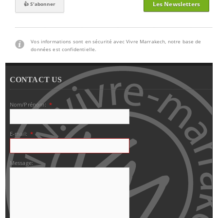
Les Newsletters
Vos informations sont en sécurité avec Vivre Marrakech, notre base de
données est confidentielle.
CONTACT US
Nom/Prénom:
*
E-mail:
*
Message: