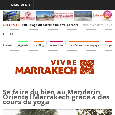
☰
MAIN MENU
rakesh-Timbuktu : éloge du patrimoine afro-berbère
Embarquez dans un voyage culturel dans le temps
LAST POST


Accueil
Agenda
Le Blog
Actualités
Les Carnets de Voyage
Urgenc
Se faire du bien au Mandarin
Oriental Marrakech grâce à des
cours de yoga