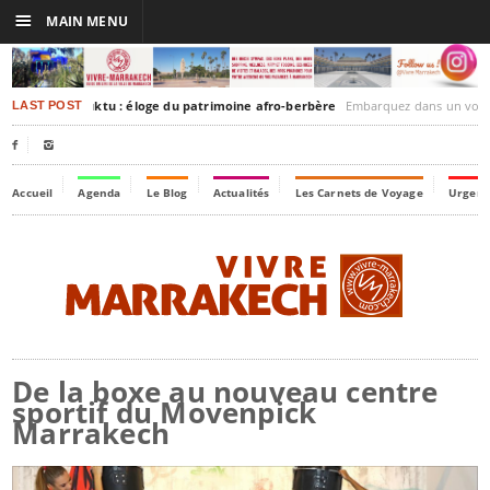
☰
MAIN MENU
rakesh-Timbuktu : éloge du patrimoine afro-berbère
Embarquez dans un voyage culturel dans le temps
LAST POST


Accueil
Agenda
Le Blog
Actualités
Les Carnets de Voyage
Urgenc
De la boxe au nouveau centre
sportif du Movenpick
Marrakech