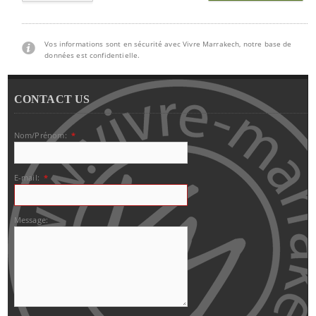
Vos informations sont en sécurité avec Vivre Marrakech, notre base de
données est confidentielle.
CONTACT US
Nom/Prénom:
*
E-mail:
*
Message: