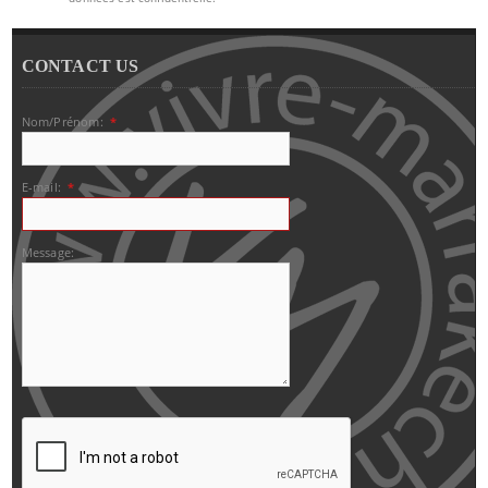
CONTACT US
Nom/Prénom:
*
E-mail:
*
Message: