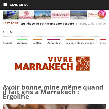
☰
MAIN MENU
akesh-Timbuktu : éloge du patrimoine afro-berbère
Embarquez dans un voyage culturel dans le temps,
LAST POST


Accueil
Agenda
Le Blog
Actualités
Les Carnets de Voyage
Urgenc
Avoir bonne mine même quand
il fait gris à Marrakech :
Ergoline