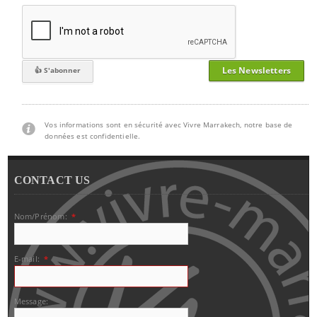
Les Newsletters
Vos informations sont en sécurité avec Vivre Marrakech, notre base de
données est confidentielle.
CONTACT US
Nom/Prénom:
*
E-mail:
*
Message: