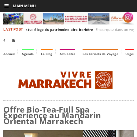
☰
MAIN MENU
rakesh-Timbuktu : éloge du patrimoine afro-berbère
Embarquez dans un voyage culturel dans le temps,
LAST POST


Accueil
Agenda
Le Blog
Actualités
Les Carnets de Voyage
Urgenc
Offre Bio-Tea-Full Spa
Experience au Mandarin
Oriental Marrakech