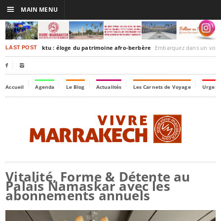
☰
MAIN MENU
rakesh-Timbuktu : éloge du patrimoine afro-berbère
Embarquez dans un voyage culturel dans le temps
LAST POST


Accueil
Agenda
Le Blog
Actualités
Les Carnets de Voyage
Urgenc
Vitalité, Forme & Détente au
Palais Namaskar avec les
abonnements annuels