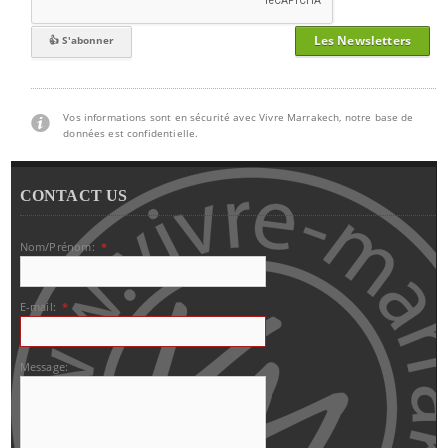
Les Newsletters
Vos informations sont en sécurité avec Vivre Marrakech, notre base de
données est confidentielle.
CONTACT US
Nom/Prénom:
*
E-mail:
*
Message: