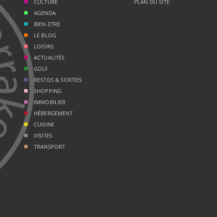
CULTURE
PLAN DU SITE
AGENDA
BIEN-ETRE
LE BLOG
LOISIRS
ACTUALITÉS
GOLF
RESTOS & SORTIES
SHOPPING
IMMOBILIER
HÉBERGEMENT
CUISINE
VISITES
TRANSPORT