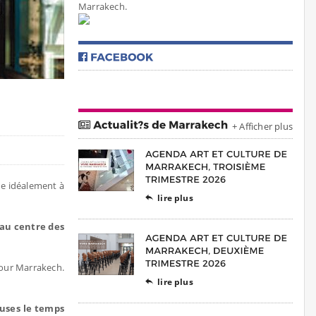
Marrakech.
+ Afficher plus
ue idéalement à
lire plus

t au centre des
sour Marrakech.
lire plus

euses le temps