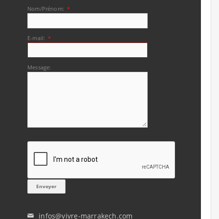
Nom/Prénom:
*
E-mail:
*
Message:
infos@vivre-marrakech.com
✉