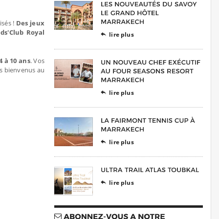
isés !
Des jeux
ids'Club Royal
lire plus

4 à 10 ans
. Vos
es bienvenus au
lire plus

lire plus

lire plus
