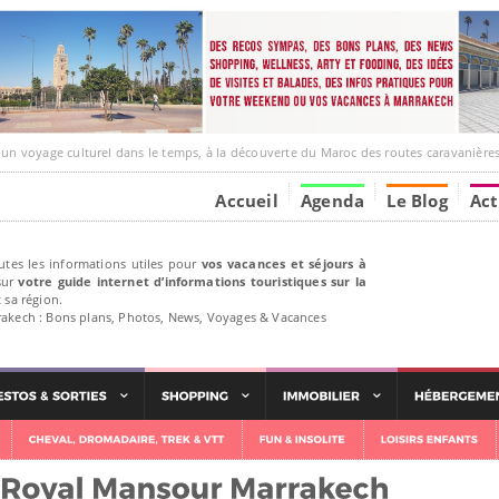
ge culturel dans le temps, à la découverte du Maroc des routes caravanières et de ses liens av
Accueil
Agenda
Le Blog
Act
utes les informations utiles pour
vos vacances et séjours à
ur
votre guide internet d’informations touristiques sur la
 sa région.
rakech : Bons plans, Photos, News, Voyages & Vacances