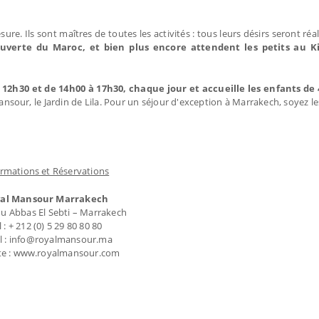
. Ils sont maîtres de toutes les activités : tous leurs désirs seront réal
écouverte du Maroc, et bien plus encore attendent les petits au K
à 12h30 et de 14h00 à 17h30, chaque jour et accueille les enfants de 
sour, le Jardin de Lila. Pour un séjour d'exception à Marrakech, soyez l
ormations et Réservations
al Mansour Marrakech
u Abbas El Sebti – Marrakech
l : + 212 (0) 5 29 80 80 80
l : info@royalmansour.ma
te : www.royalmansour.com