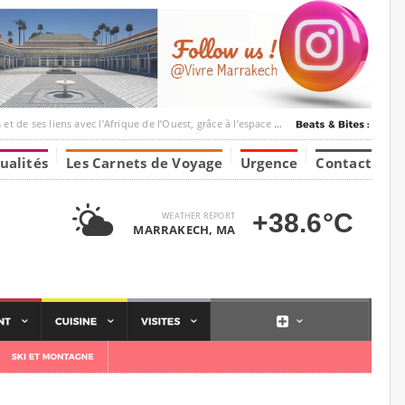
ec l’Afrique de l’Ouest, grâce à l’espace Marrakesh-Tumbuktu.
ualités
Les Carnets de Voyage
Urgence
Contact
+38.6°C
WEATHER REPORT
MARRAKECH, MA