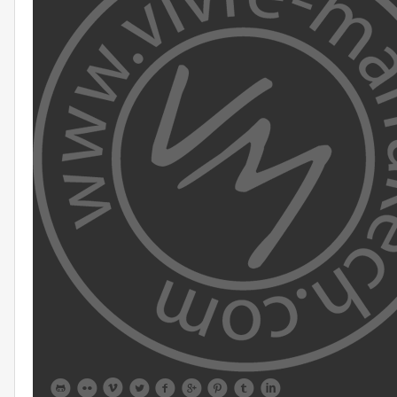








