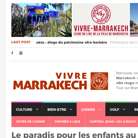
Embarquez dans un voya


Retrouvez to
Marrakech
s
ville rouge
et
Tout sur Mar