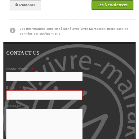
Les Newsletters
Vos informations sont en sécurité avec Vivre Marrakech, notre base de
données est confidentielle.
CONTACT US
Nom/Prénom:
*
E-mail:
*
Message: