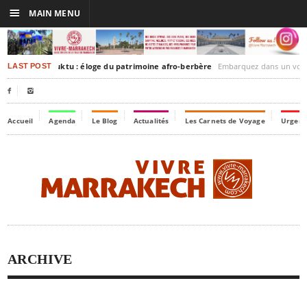
☰
MAIN MENU
rrakesh-Timbuktu : éloge du patrimoine afro-berbère
Embarquez dans un voyage culturel dans le temp
LAST POST


Accueil
Agenda
Le Blog
Actualités
Les Carnets de Voyage
Urgenc
ARCHIVE