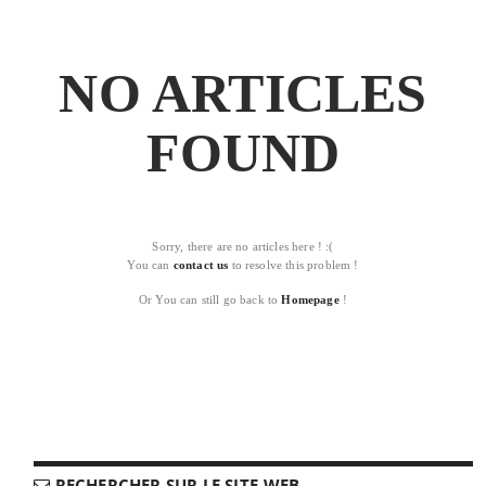
NO ARTICLES
FOUND
Sorry, there are no articles here ! :(
You can
contact us
to resolve this problem !
Or You can still go back to
Homepage
!
RECHERCHER SUR LE SITE-WEB