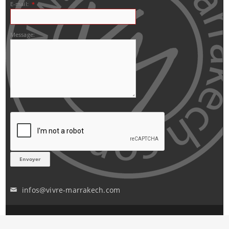
E-mail:
*
Message:
infos@vivre-marrakech.com
✉