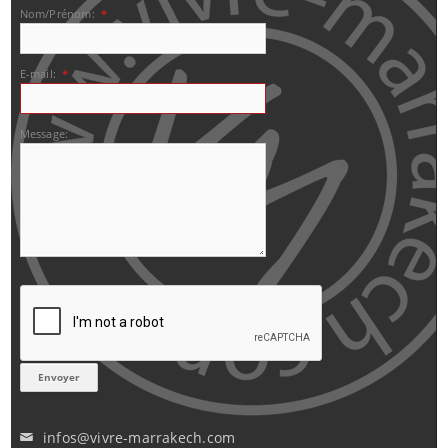
Nom/Prénom:
*
E-mail:
*
Message:
infos@vivre-marrakech.com
✉