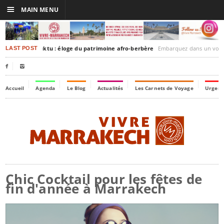
☰
MAIN MENU
rakesh-Timbuktu : éloge du patrimoine afro-berbère
Embarquez dans un voyage culturel dans le temps
LAST POST


Accueil
Agenda
Le Blog
Actualités
Les Carnets de Voyage
Urgenc
Chic Cocktail pour les fêtes de
fin d'année à Marrakech