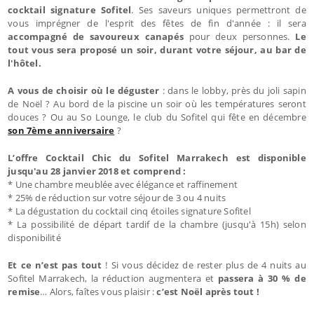
cocktail signature Sofitel
. Ses saveurs uniques permettront de
vous imprégner de l'esprit des fêtes de fin d'année : il sera
accompagné de savoureux canapés
pour deux personnes.
Le
tout vous sera proposé un soir, durant votre séjour, au bar de
l'hôtel.
A vous de choisir où le déguster
: dans le lobby, près du joli sapin
de Noël ? Au bord de la piscine un soir où les températures seront
douces ? Ou au So Lounge, le club du Sofitel qui fête en décembre
son 7ème anniversaire
?
L’offre Cocktail Chic du Sofitel Marrakech est disponible
jusqu'au 28 janvier 2018 et comprend :
* Une chambre meublée avec élégance et raffinement
* 25% de réduction sur votre séjour de 3 ou 4 nuits
* La dégustation du cocktail cinq étoiles signature Sofitel
* La possibilité de départ tardif de la chambre (jusqu'à 15h) selon
disponibilité
Et ce n’est pas tout
! Si vous décidez de rester plus de 4 nuits au
Sofitel Marrakech, la réduction augmentera et
passera à 30 % de
remise
… Alors, faîtes vous plaisir :
c’est Noël après tout !