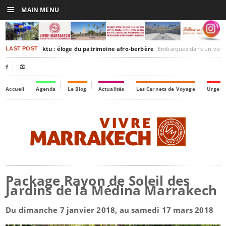
☰
MAIN MENU
rakesh-Timbuktu : éloge du patrimoine afro-berbère
Embarquez dans un voyage culturel dans le temps,
LAST POST


Accueil
Agenda
Le Blog
Actualités
Les Carnets de Voyage
Urgenc
Package Rayon de Soleil des
Jardins de la Médina Marrakech
Du dimanche 7 janvier 2018, au samedi 17 mars 2018