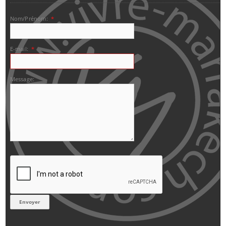
Nom/Prénom:
*
E-mail:
*
Message: