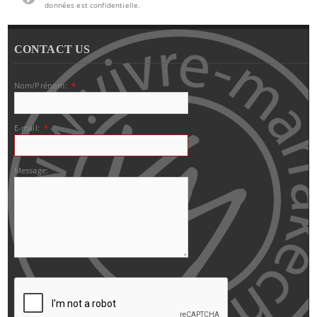
données est confidentielle.
CONTACT US
Nom/Prénom:
*
E-mail:
*
Message: