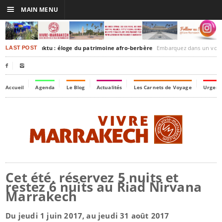
☰
MAIN MENU
rakesh-Timbuktu : éloge du patrimoine afro-berbère
Embarquez dans un voyage culturel dans le temps
LAST POST


Accueil
Agenda
Le Blog
Actualités
Les Carnets de Voyage
Urgenc
Cet été, réservez 5 nuits et
restez 6 nuits au Riad Nirvana
Marrakech
Du jeudi 1 juin 2017, au jeudi 31 août 2017