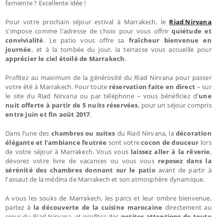
farniente ? Excellente idée !
Pour votre prochain séjour estival à Marrakech, le
Riad Nirvana
s'impose comme l'adresse de choix pour vous offrir
quiétude et
convivialité
. Le patio vous offre sa
fraîcheur bienvenue en
journée
, et à la tombée du jour, la terrasse vous accueille pour
apprécier le ciel étoilé de Marrakech
.
Profitez au maximum de la générosité du Riad Nirvana pour passer
votre été à Marrakech. Pour toute
réservation faite en direct
– sur
le site du Riad Nirvana ou par téléphone – vous bénéficiez d'
une
nuit offerte à partir de 5 nuits réservées
, pour un séjour compris
entre juin et fin août 2017
.
Dans l'une des
chambres ou suites
du Riad Nirvana, la
décoration
élégante et l'ambiance feutrée
sont votre
cocon de douceur
lors
de votre séjour à Marrakech. Vous vous
laissez aller à la rêverie
,
dévorez votre livre de vacances ou vous vous
reposez dans la
sérénité des chambres donnant sur le patio
avant de partir à
l'assaut de la médina de Marrakech et son atmosphère dynamique.
A vous les souks de Marrakech, les parcs et leur ombre bienvenue,
partez à
la découverte de la cuisine marocaine
directement au
cœur du Riad Nirvana, et profitez des
petites attentions de toute