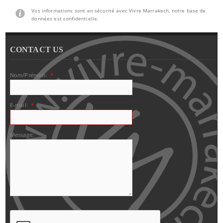
Vos informations sont en sécurité avec Vivre Marrakech, notre base de
données est confidentielle.
CONTACT US
Nom/Prénom:
*
E-mail:
*
Message: