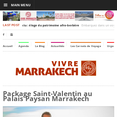
☰
MAIN MENU
akesh-Timbuktu : éloge du patrimoine afro-berbère
Embarquez dans un voyage culturel dans le temps, 
LAST POST


Accueil
Agenda
Le Blog
Actualités
Les Carnets de Voyage
Urgenc
Package Saint-Valentin au
Palais Paysan Marrakech