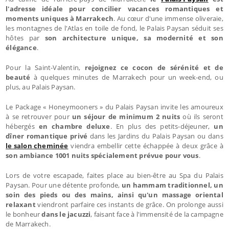
l'adresse idéale pour concilier vacances romantiques et
moments uniques à Marrakech
. Au cœur d'une immense oliveraie,
les montagnes de l'Atlas en toile de fond, le Palais Paysan séduit ses
hôtes par
son architecture unique, sa modernité et son
élégance
.
Pour la Saint-Valentin,
rejoignez ce cocon de sérénité et de
beauté
à quelques minutes de Marrakech pour un week-end, ou
plus, au Palais Paysan.
Le Package « Honeymooners » du Palais Paysan invite les amoureux
à se retrouver pour
un séjour de minimum 2 nuits
où ils seront
hébergés
en chambre deluxe
. En plus des petits-déjeuner,
un
dîner romantique privé
dans les Jardins du Palais Paysan ou dans
le salon cheminée
viendra embellir cette échappée à deux grâce à
son ambiance 1001 nuits spécialement prévue pour vous
.
Lors de votre escapade, faites place au bien-être au Spa du Palais
Paysan. Pour une détente profonde,
un hammam traditionnel, un
soin des pieds ou des mains, ainsi qu'un massage oriental
relaxant
viendront parfaire ces instants de grâce. On prolonge aussi
le bonheur
dans le jacuzzi
, faisant face à l'immensité de la campagne
de Marrakech.