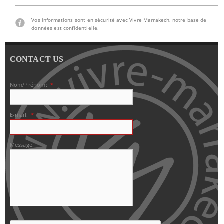
Vos informations sont en sécurité avec Vivre Marrakech, notre base de
données est confidentielle.
CONTACT US
Nom/Prénom:
*
E-mail:
*
Message: