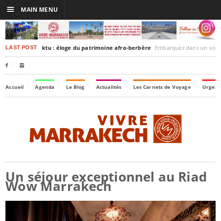
☰
MAIN MENU
rakesh-Timbuktu : éloge du patrimoine afro-berbère
Embarquez dans un voyage culturel dans le temps
LAST POST


Accueil
Agenda
Le Blog
Actualités
Les Carnets de Voyage
Urgenc
Un séjour exceptionnel au Riad
Wow Marrakech