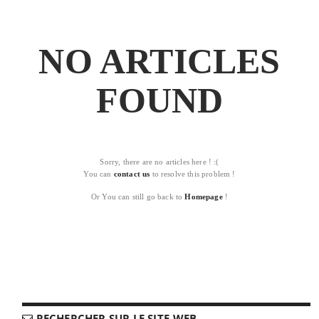
NO ARTICLES
FOUND
Sorry, there are no articles here ! :(
You can
contact us
to resolve this problem !
Or You can still go back to
Homepage
!
RECHERCHER SUR LE SITE-WEB