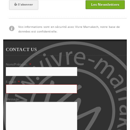
Les Newsletters
Vos informations sont en sécurité avec Vivre Marrakech, notre base de
données est confidentielle.
CONTACT US
Nom/Prénom:
*
E-mail:
*
Message: