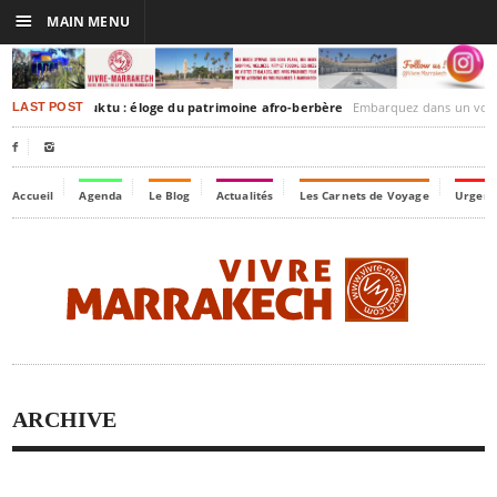
☰
MAIN MENU
rrakesh-Timbuktu : éloge du patrimoine afro-berbère
Embarquez dans un voyage culturel dans le temp
LAST POST


Accueil
Agenda
Le Blog
Actualités
Les Carnets de Voyage
Urgenc
ARCHIVE