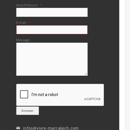
Nom/Prénom:
*
E-mail:
*
Message:
infos@vivre-marrakech.com
✉