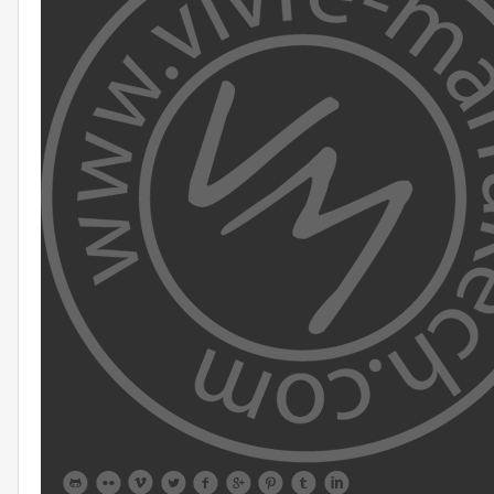








