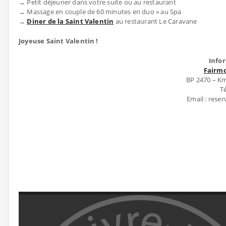
→ Petit déjeuner dans votre suite ou au restaurant
→ Massage en couple de 60 minutes en duo » au Spa
→
Diner de la Saint Valentin
au restaurant Le Caravane
Joyeuse Saint Valentin !
Info
Fairm
BP 2470 – K
Té
Email : res