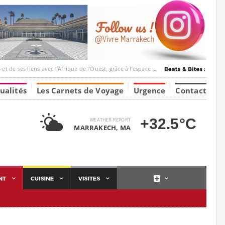
ec l’Afrique de l’Ouest, grâce à l’espace Marrakesh-Tumbuktu.
ualités
Les Carnets de Voyage
Urgence
Contact
+32.5°C
WEATHER REPORT
MARRAKECH, MA