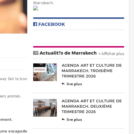
Marrakech.
+ Afficher plus
avez fait le bon
lire plus

iers animés.
sement
.
lire plus

une escapade