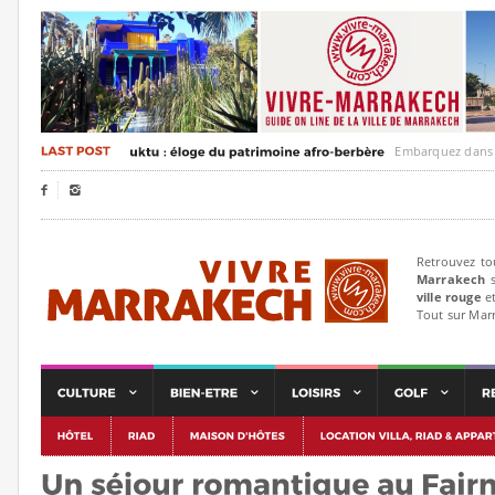
Embarquez dans un voya


Retrouvez to
Marrakech
s
ville rouge
et
Tout sur Mar