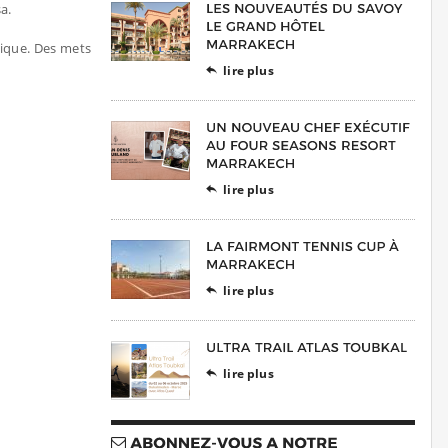
sa.
tique. Des mets
lire plus

lire plus

lire plus

lire plus
