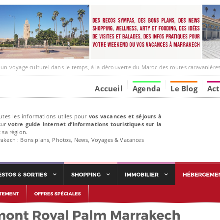
ge culturel dans le temps, à la découverte du Maroc des routes caravanières et de ses liens av
Accueil
Agenda
Le Blog
Act
utes les informations utiles pour
vos vacances et séjours à
ur
votre guide internet d’informations touristiques sur la
 sa région.
rakech : Bons plans, Photos, News, Voyages & Vacances