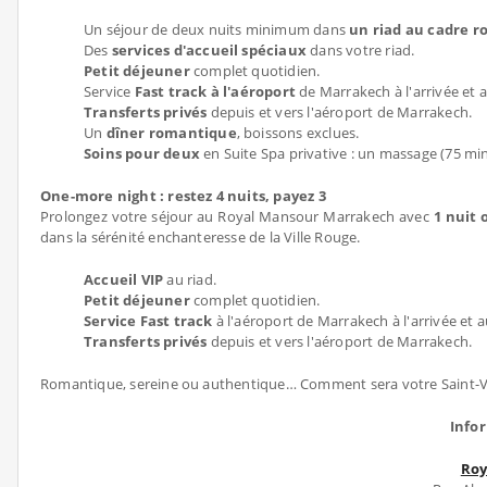
Un séjour de deux nuits minimum dans
un riad au cadre 
Des
services d'accueil spéciaux
dans votre riad.
Petit déjeuner
complet quotidien.
Service
Fast track à l'aéroport
de Marrakech à l'arrivée et 
Transferts privés
depuis et vers l'aéroport de Marrakech.
Un
dîner romantique
, boissons exclues.
Soins pour deux
en Suite Spa privative : un massage (75 m
One-more night : restez 4 nuits, payez 3
Prolongez votre séjour au Royal Mansour Marrakech avec
1 nuit 
dans la sérénité enchanteresse de la Ville Rouge.
Accueil VIP
au riad.
Petit déjeuner
complet quotidien.
Service Fast track
à l'aéroport de Marrakech à l'arrivée et a
Transferts privés
depuis et vers l'aéroport de Marrakech.
Romantique, sereine ou authentique… Comment sera votre Saint-V
Info
Roy