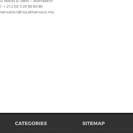
u Abbas El Sebti – Marrakech
l : + 212 (0) 5 29 80 80 80
 reservation@royalmansour.ma