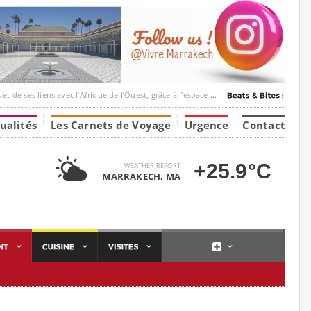
ec l’Afrique de l’Ouest, grâce à l’espace Marrakesh-Tumbuktu.
ualités
Les Carnets de Voyage
Urgence
Contact
+25.9°C
WEATHER REPORT
MARRAKECH, MA