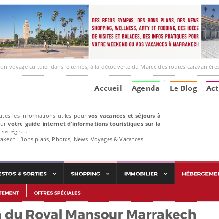
ge culturel dans le temps, à la découverte du Maroc des routes caravanières et de ses liens av
Accueil
Agenda
Le Blog
Act
utes les informations utiles pour
vos vacances et séjours à
ur
votre guide internet d’informations touristiques sur la
 sa région.
rakech : Bons plans, Photos, News, Voyages & Vacances