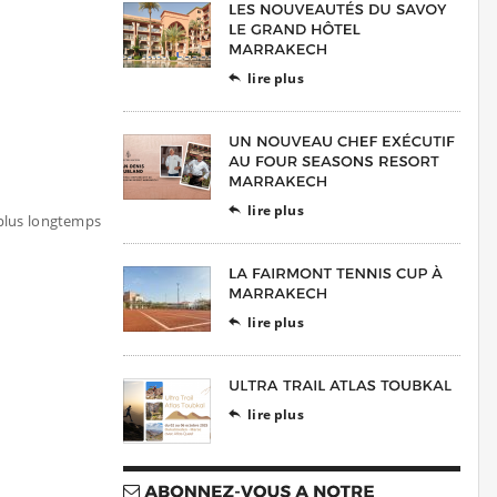
lire plus

lire plus

 plus longtemps
lire plus

lire plus
