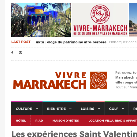
Embarquez dans un voya


Retrouvez to
Marrakech
s
ville rouge
et
Tout sur Mar