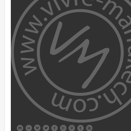








