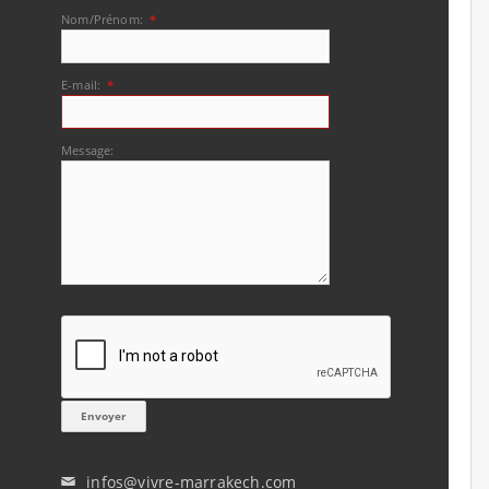
Nom/Prénom:
*
E-mail:
*
Message:
infos@vivre-marrakech.com
✉