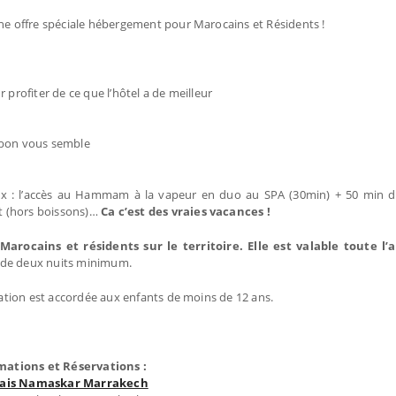
une offre spéciale hébergement pour Marocains et Résidents !
 profiter de ce que l’hôtel a de meilleur
e bon vous semble
ix : l’accès au Hammam à la vapeur en duo au SPA (30min) + 50 min 
t (hors boissons)…
Ca c’est des vraies vacances !
arocains et résidents sur le territoire. Elle est valable toute l
r de deux nuits minimum.
uration est accordée aux enfants de moins de 12 ans.
mations et Réservations :
lais Namaskar Marrakech