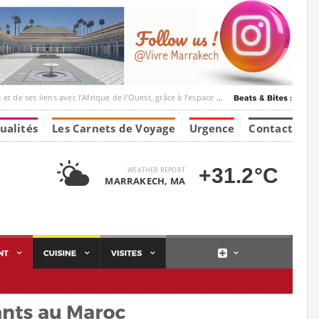
ec l’Afrique de l’Ouest, grâce à l’espace Marrakesh-Tumbuktu.
ualités
Les Carnets de Voyage
Urgence
Contact
+31.2°C
WEATHER REPORT
MARRAKECH, MA