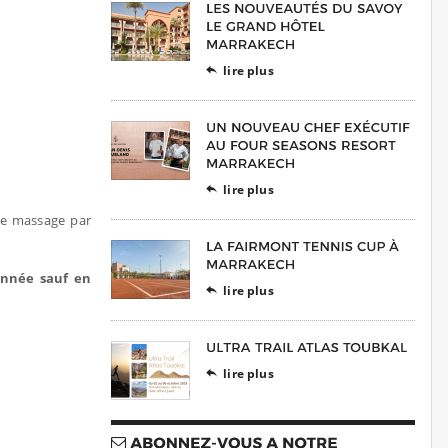
lire plus

lire plus

de massage par
’année sauf en
lire plus

lire plus
