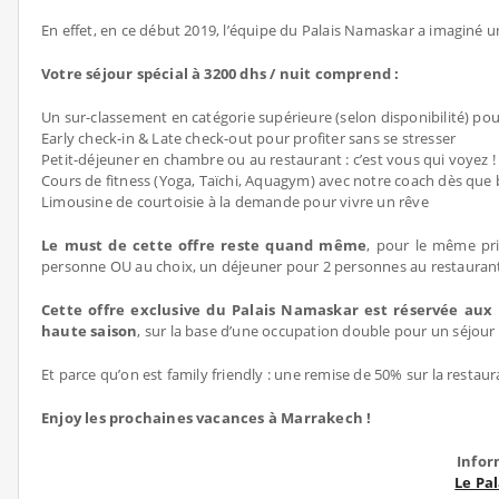
En effet, en ce début 2019, l’équipe du Palais Namaskar a imaginé 
Votre séjour spécial à 3200 dhs / nuit comprend :
Un sur-classement en catégorie supérieure (selon disponibilité) pour
Early check-in & Late check-out pour profiter sans se stresser
Petit-déjeuner en chambre ou au restaurant : c’est vous qui voyez !
Cours de fitness (Yoga, Taïchi, Aquagym) avec notre coach dès qu
Limousine de courtoisie à la demande pour vivre un rêve
Le must de cette offre reste quand même
, pour le même pr
personne OU au choix, un déjeuner pour 2 personnes au restauran
Cette offre exclusive du Palais Namaskar est réservée aux M
haute saison
, sur la base d’une occupation double pour un séjou
Et parce qu’on est family friendly : une remise de 50% sur la resta
Enjoy les prochaines vacances à Marrakech !
Infor
Le Pa