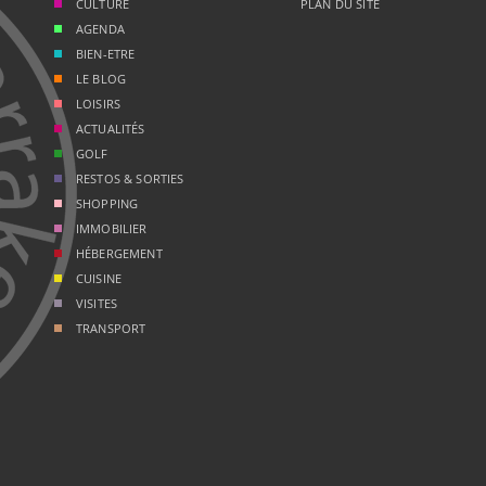
CULTURE
PLAN DU SITE
AGENDA
BIEN-ETRE
LE BLOG
LOISIRS
ACTUALITÉS
GOLF
RESTOS & SORTIES
SHOPPING
IMMOBILIER
HÉBERGEMENT
CUISINE
VISITES
TRANSPORT