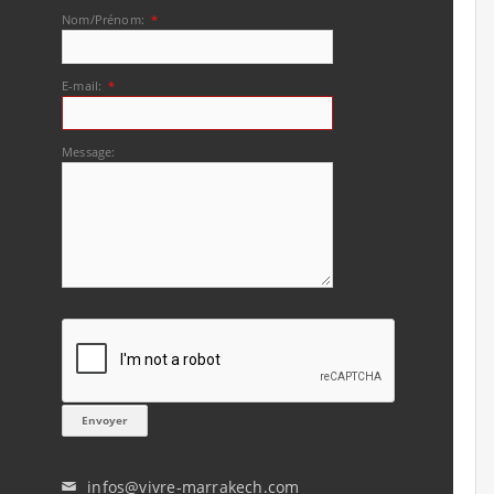
Nom/Prénom:
*
E-mail:
*
Message:
infos@vivre-marrakech.com
✉