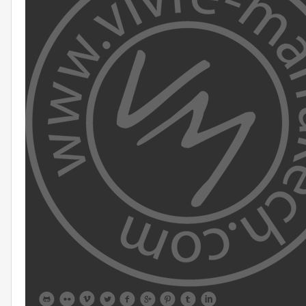








