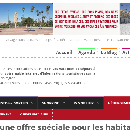
ge culturel dans le temps, à la découverte du Maroc des routes caravanières et de ses liens av
Accueil
Agenda
Le Blog
Act
utes les informations utiles pour
vos vacances et séjours à
ur
votre guide internet d’informations touristiques sur la
 sa région.
rakech : Bons plans, Photos, News, Voyages & Vacances