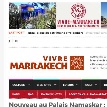
Embarquez dans un voya


Retrouvez to
Marrakech
s
ville rouge
et
Tout sur Mar