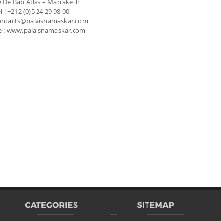
 De Bab Atlas – Marrakech
l : +212 (0)5 24 29 98 00
contacts@palaisnamaskar.com
e : www.palaisnamaskar.com